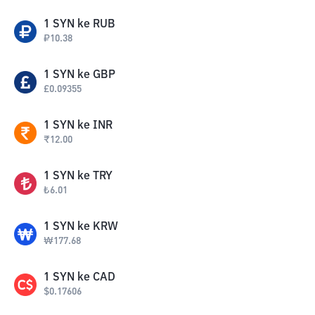
1
SYN
ke
RUB
₽
10.38
1
SYN
ke
GBP
£
0.09355
1
SYN
ke
INR
₹
12.00
1
SYN
ke
TRY
₺
6.01
1
SYN
ke
KRW
₩
177.68
1
SYN
ke
CAD
$
0.17606