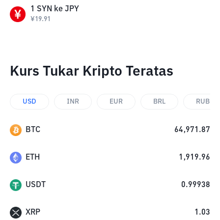
1
SYN
ke
JPY
¥
19.91
Kurs Tukar Kripto Teratas
USD
INR
EUR
BRL
RUB
BTC
64,971.87
ETH
1,919.96
USDT
0.99938
XRP
1.03