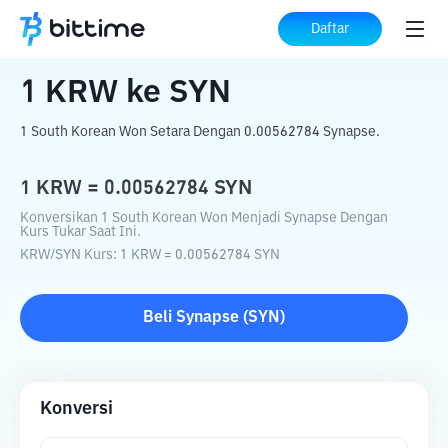
Beranda
Konverter Kripto
KRW
ke
SYN
Daftar
1
KRW
ke
SYN
1 South Korean Won Setara Dengan 0.00562784 Synapse.
1
KRW
=
0.00562784
SYN
Konversikan 1 South Korean Won Menjadi Synapse Dengan
Kurs Tukar Saat Ini.
KRW
/
SYN
Kurs
: 1
KRW
=
0.00562784
SYN
Beli
Synapse
(
SYN
)
Konversi