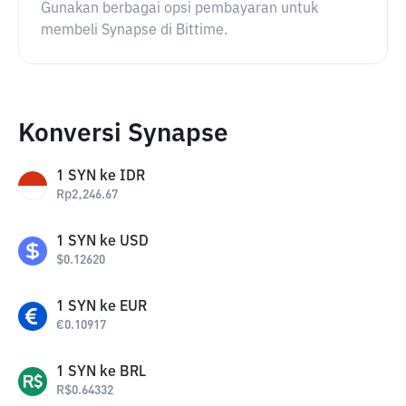
Gunakan berbagai opsi pembayaran untuk
membeli Synapse di Bittime.
Konversi Synapse
1
SYN
ke
IDR
Rp
2,246.67
1
SYN
ke
USD
$
0.12620
1
SYN
ke
EUR
€
0.10917
1
SYN
ke
BRL
R$
0.64332