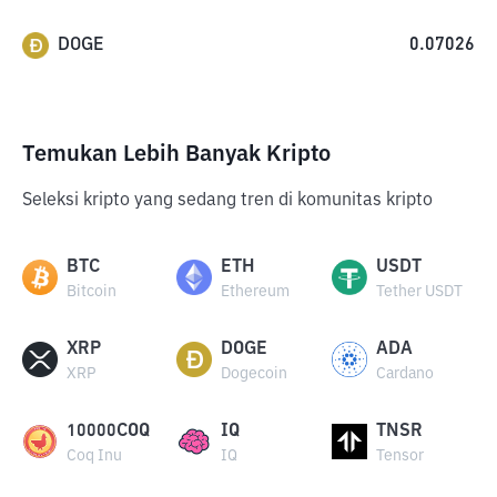
DOGE
0.07026
Temukan Lebih Banyak Kripto
Seleksi kripto yang sedang tren di komunitas kripto
BTC
ETH
USDT
Bitcoin
Ethereum
Tether USDT
XRP
DOGE
ADA
XRP
Dogecoin
Cardano
10000COQ
IQ
TNSR
Coq Inu
IQ
Tensor