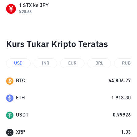
1
STX
ke
JPY
¥
20.68
Kurs Tukar Kripto Teratas
USD
INR
EUR
BRL
RUB
BTC
64,806.27
ETH
1,913.30
USDT
0.99926
XRP
1.03