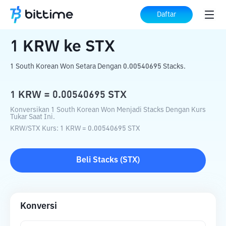
Beranda
Konverter Kripto
KRW
ke
STX
Daftar
1
KRW
ke
STX
1 South Korean Won Setara Dengan 0.00540695 Stacks.
1
KRW
=
0.00540695
STX
Konversikan 1 South Korean Won Menjadi Stacks Dengan Kurs
Tukar Saat Ini.
KRW
/
STX
Kurs
: 1
KRW
=
0.00540695
STX
Beli
Stacks
(
STX
)
Konversi