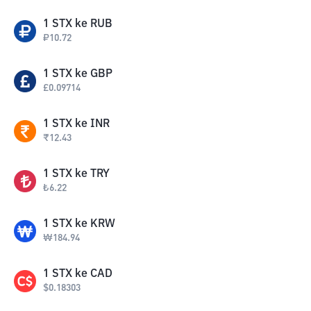
1
STX
ke
RUB
₽
10.72
1
STX
ke
GBP
£
0.09714
1
STX
ke
INR
₹
12.43
1
STX
ke
TRY
₺
6.22
1
STX
ke
KRW
₩
184.94
1
STX
ke
CAD
$
0.18303