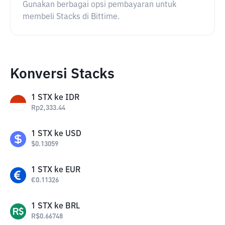
Gunakan berbagai opsi pembayaran untuk
membeli Stacks di Bittime.
Konversi Stacks
1
STX
ke
IDR
Rp
2,333.44
1
STX
ke
USD
$
0.13059
1
STX
ke
EUR
€
0.11326
1
STX
ke
BRL
R$
0.66748