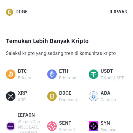
DOGE
0.06953
Temukan Lebih Banyak Kripto
Seleksi kripto yang sedang tren di komunitas kripto
BTC
ETH
USDT
Bitcoin
Ethereum
Tether USDT
XRP
DOGE
ADA
XRP
Dogecoin
Cardano
IEFAON
iShares Core
SENT
SYN
MSCI EAFE
Sentient
Synapse
Tokenized