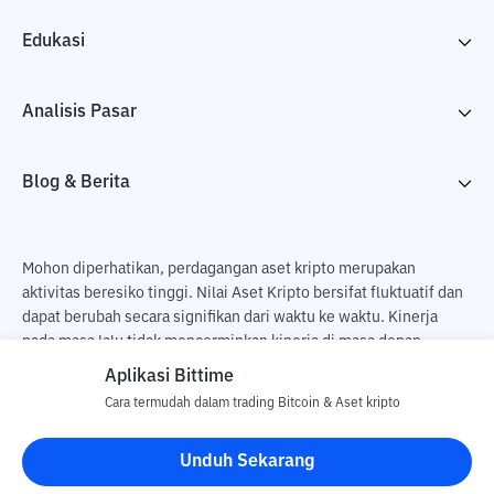
Edukasi
Analisis Pasar
Blog & Berita
Mohon diperhatikan, perdagangan aset kripto merupakan
aktivitas beresiko tinggi. Nilai Aset Kripto bersifat fluktuatif dan
dapat berubah secara signifikan dari waktu ke waktu. Kinerja
pada masa lalu tidak mencerminkan kinerja di masa depan.
Terdapat risiko kehilangan sebagai dampak dari membeli dan
Aplikasi Bittime
menjual aset kripto dan sepenuhnya keputusan independen dari
Cara termudah dalam trading Bitcoin & Aset kripto
pengguna. PT Utama Aset Digital Indonesia (Bittime) tidak
bertanggung jawab atas perubahan fluktuasi dari nilai tukar Aset
Unduh Sekarang
Kripto.