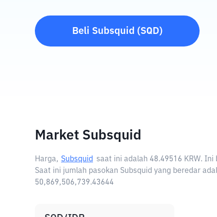
Beli
Subsquid
(
SQD
)
Market Subsquid
Harga,
Subsquid
saat ini adalah
48.49516 KRW
. In
Saat ini jumlah pasokan Subsquid yang beredar adal
50,869,506,739.43644