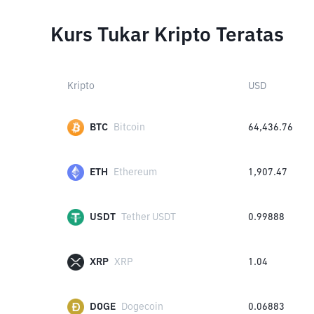
Kurs Tukar Kripto Teratas
Kripto
USD
BTC
Bitcoin
64,436.76
ETH
Ethereum
1,907.47
USDT
Tether USDT
0.99888
XRP
XRP
1.04
DOGE
Dogecoin
0.06883