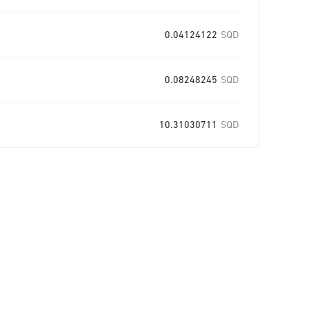
0.04124122
SQD
0.08248245
SQD
10.31030711
SQD