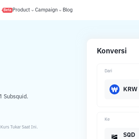
s
Product
Campaign
Blog
Beta
Konversi
Dari
KRW
1 Subsquid.
Ke
urs Tukar Saat Ini.
SQD