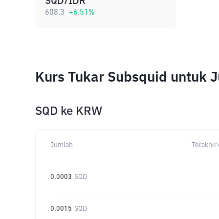
SQD/IDR
608.3
+
6.51
%
Kurs Tukar Subsquid untuk 
SQD
ke
KRW
Jumlah
Terakhir 
0.0003
SQD
0.0015
SQD