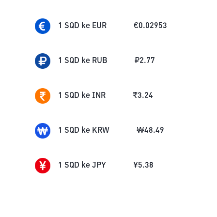
1
SQD
ke
EUR
€
0.02953
1
SQD
ke
RUB
₽
2.77
1
SQD
ke
INR
₹
3.24
1
SQD
ke
KRW
₩
48.49
1
SQD
ke
JPY
¥
5.38