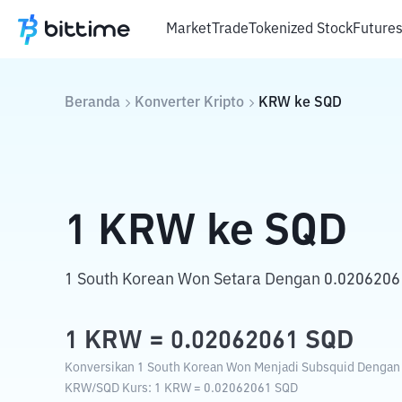
Market
Trade
Tokenized Stock
Future
Beranda
Konverter Kripto
KRW
ke
SQD
1
KRW
ke
SQD
1 South Korean Won Setara Dengan 0.0206206
1
KRW
=
0.02062061
SQD
Konversikan 1 South Korean Won Menjadi Subsquid Dengan K
KRW
/
SQD
Kurs
: 1
KRW
=
0.02062061
SQD