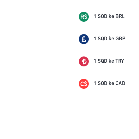
1
SQD
ke
BRL
1
SQD
ke
GBP
1
SQD
ke
TRY
1
SQD
ke
CAD