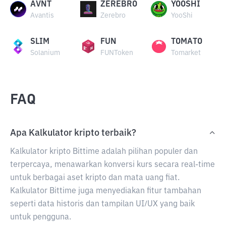
AVNT
ZEREBRO
YOOSHI
Avantis
Zerebro
YooShi
SLIM
FUN
TOMATO
Solanium
FUNToken
Tomarket
FAQ
Apa Kalkulator kripto terbaik?
Kalkulator kripto Bittime adalah pilihan populer dan
terpercaya, menawarkan konversi kurs secara real-time
untuk berbagai aset kripto dan mata uang fiat.
Kalkulator Bittime juga menyediakan fitur tambahan
seperti data historis dan tampilan UI/UX yang baik
untuk pengguna.