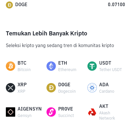
DOGE
0.07100
Temukan Lebih Banyak Kripto
Seleksi kripto yang sedang tren di komunitas kripto
BTC
ETH
USDT
Bitcoin
Ethereum
Tether USDT
XRP
DOGE
ADA
XRP
Dogecoin
Cardano
AKT
AIGENSYN
PROVE
Akash
Gensyn
Succinct
Network