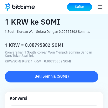
Beranda
Konverter Kripto
KRW
ke
SOMI
Daftar
1
KRW
ke
SOMI
1 South Korean Won Setara Dengan 0.00795802 Somnia.
1
KRW
=
0.00795802
SOMI
Konversikan 1 South Korean Won Menjadi Somnia Dengan
Kurs Tukar Saat Ini.
KRW
/
SOMI
Kurs
: 1
KRW
=
0.00795802
SOMI
Beli
Somnia
(
SOMI
)
Konversi