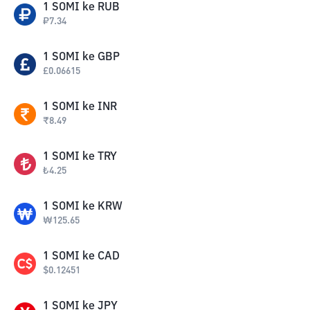
1
SOMI
ke
RUB
₽
7.34
1
SOMI
ke
GBP
£
0.06615
1
SOMI
ke
INR
₹
8.49
1
SOMI
ke
TRY
₺
4.25
1
SOMI
ke
KRW
₩
125.65
1
SOMI
ke
CAD
$
0.12451
1
SOMI
ke
JPY