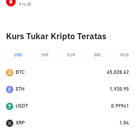
¥
14.08
Kurs Tukar Kripto Teratas
USD
INR
EUR
BRL
RUB
BTC
65,028.62
ETH
1,920.95
USDT
0.99941
XRP
1.04