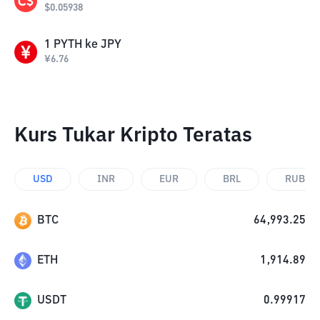
$
0.05938
1
PYTH
ke
JPY
¥
6.76
Kurs Tukar Kripto Teratas
USD
INR
EUR
BRL
RUB
BTC
64,993.25
ETH
1,914.89
USDT
0.99917