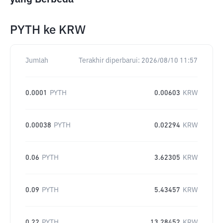
PYTH
ke
KRW
Jumlah
Terakhir diperbarui:
2026/08/10 11:57
0.0001
PYTH
0.00603
KRW
0.00038
PYTH
0.02294
KRW
0.06
PYTH
3.62305
KRW
0.09
PYTH
5.43457
KRW
0.22
PYTH
13.28452
KRW