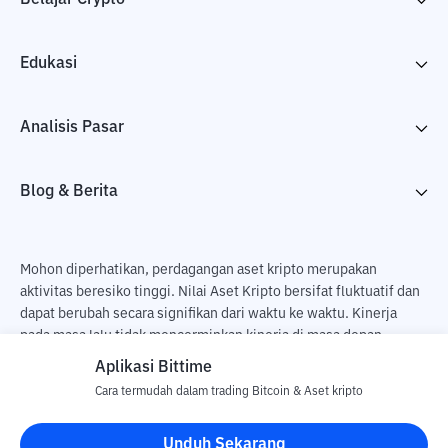
Edukasi
Analisis Pasar
Blog & Berita
Mohon diperhatikan, perdagangan aset kripto merupakan
aktivitas beresiko tinggi. Nilai Aset Kripto bersifat fluktuatif dan
dapat berubah secara signifikan dari waktu ke waktu. Kinerja
pada masa lalu tidak mencerminkan kinerja di masa depan.
Terdapat risiko kehilangan sebagai dampak dari membeli dan
Aplikasi Bittime
menjual aset kripto dan sepenuhnya keputusan independen dari
Cara termudah dalam trading Bitcoin & Aset kripto
pengguna. PT Utama Aset Digital Indonesia (Bittime) tidak
bertanggung jawab atas perubahan fluktuasi dari nilai tukar Aset
Unduh Sekarang
Kripto.