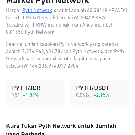
Market Pyth Network
Harga,
Pyth Network
saat ini adalah
60.38419 KRW
. Ini
berarti 1 Pyth Network bernilai 60.38419 KRW.
Sebaliknya, 1 KRW memungkinkan Anda membeli
0.01656 Pyth Network.
Saat ini jumlah pasokan Pyth Network yang beredar
adalah 7,874,968,404.782122 Pyth Network, dan Pyth
Network saat ini memiliki total kapitalisasi pasar
sebesar₩ 464,206,974,017.2904
PYTH/IDR
PYTH/USDT
751
+
1.89
%
0.0426
+
2.15
%
Kurs Tukar Pyth Network untuk Jumlah
yang Berbeda