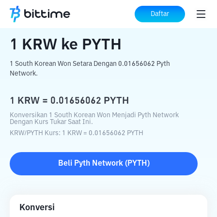
Beranda
Konverter Kripto
KRW
ke
PYTH
Daftar
1
KRW
ke
PYTH
1 South Korean Won Setara Dengan 0.01656062 Pyth
Network.
1
KRW
=
0.01656062
PYTH
Konversikan 1 South Korean Won Menjadi Pyth Network
Dengan Kurs Tukar Saat Ini.
KRW
/
PYTH
Kurs
: 1
KRW
=
0.01656062
PYTH
Beli
Pyth Network
(
PYTH
)
Konversi