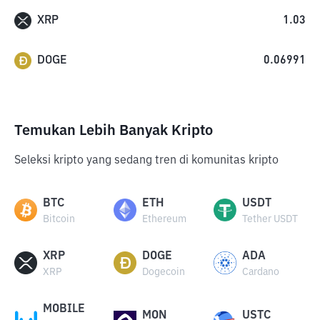
XRP
1.03
DOGE
0.06991
Temukan Lebih Banyak Kripto
Seleksi kripto yang sedang tren di komunitas kripto
BTC
ETH
USDT
Bitcoin
Ethereum
Tether USDT
XRP
DOGE
ADA
XRP
Dogecoin
Cardano
MOBILE
MON
USTC