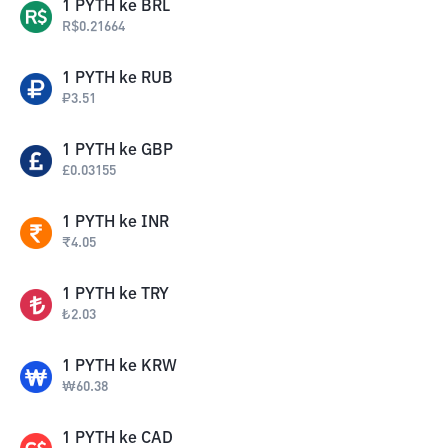
1
PYTH
ke
BRL
R$
0.21664
1
PYTH
ke
RUB
₽
3.51
1
PYTH
ke
GBP
£
0.03155
1
PYTH
ke
INR
₹
4.05
1
PYTH
ke
TRY
₺
2.03
1
PYTH
ke
KRW
₩
60.38
1
PYTH
ke
CAD