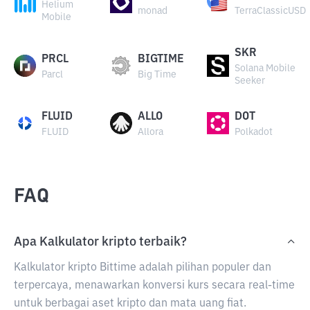
Helium
monad
TerraClassicUSD
Mobile
SKR
PRCL
BIGTIME
Solana Mobile
Parcl
Big Time
Seeker
FLUID
ALLO
DOT
FLUID
Allora
Polkadot
FAQ
Apa Kalkulator kripto terbaik?
Kalkulator kripto Bittime adalah pilihan populer dan
terpercaya, menawarkan konversi kurs secara real-time
untuk berbagai aset kripto dan mata uang fiat.