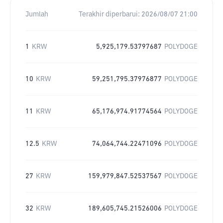
Jumlah
Terakhir diperbarui:
2026/08/07 21:00
1
KRW
5,925,179.53797687
POLYDOGE
10
KRW
59,251,795.37976877
POLYDOGE
11
KRW
65,176,974.91774564
POLYDOGE
12.5
KRW
74,064,744.22471096
POLYDOGE
27
KRW
159,979,847.52537567
POLYDOGE
32
KRW
189,605,745.21526006
POLYDOGE