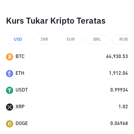
Kurs Tukar Kripto Teratas
USD
INR
EUR
BRL
RUB
BTC
64,930.53
ETH
1,912.04
USDT
0.99934
XRP
1.02
DOGE
0.06968