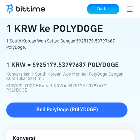
Beranda
Konverter Kripto
KRW
ke
POLYDOGE
Daftar
1
KRW
ke
POLYDOGE
1 South Korean Won Setara Dengan 5925179.53797687
PolyDoge.
1
KRW
=
5925179.53797687
POLYDOGE
Konversikan 1 South Korean Won Menjadi PolyDoge Dengan
Kurs Tukar Saat Ini.
KRW
/
POLYDOGE
Kurs
: 1
KRW
=
5925179.53797687
POLYDOGE
Beli
PolyDoge
(
POLYDOGE
)
Konversi