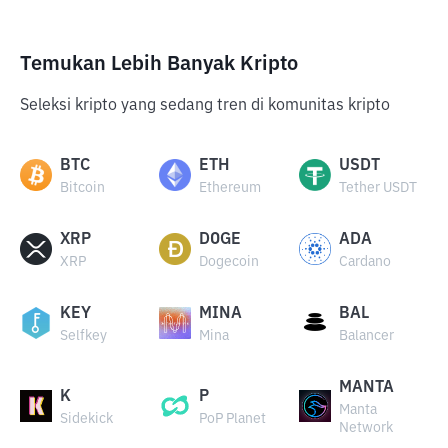
Temukan Lebih Banyak Kripto
Seleksi kripto yang sedang tren di komunitas kripto
BTC
ETH
USDT
Bitcoin
Ethereum
Tether USDT
XRP
DOGE
ADA
XRP
Dogecoin
Cardano
KEY
MINA
BAL
Selfkey
Mina
Balancer
MANTA
K
P
Manta
Sidekick
PoP Planet
Network