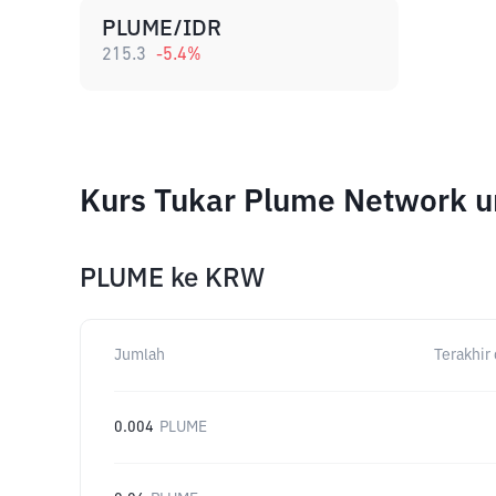
PLUME/IDR
215.3
-5.4
%
Kurs Tukar Plume Network 
PLUME
ke
KRW
Jumlah
Terakhir 
0.004
PLUME