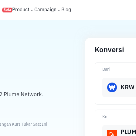
s
Product
Campaign
Blog
Beta
Konversi
Dari
E
KRW
2 Plume Network.
Ke
gan Kurs Tukar Saat Ini.
PLU