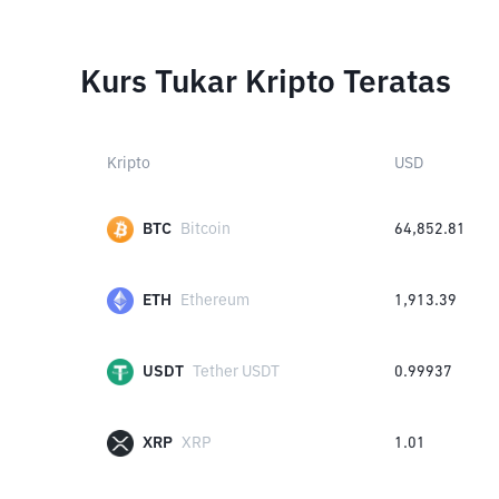
Kurs Tukar Kripto Teratas
Kripto
USD
BTC
Bitcoin
64,852.81
ETH
Ethereum
1,913.39
USDT
Tether USDT
0.99937
XRP
XRP
1.01