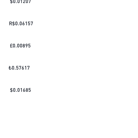
$
0.01207
R$
0.06157
£
0.00895
₺
0.57617
$
0.01685