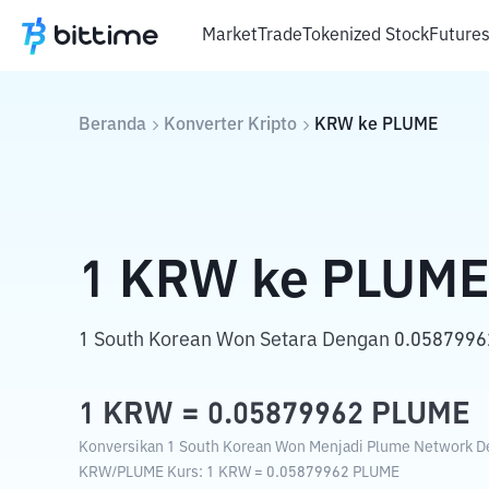
Market
Trade
Tokenized Stock
Future
Beranda
Konverter Kripto
KRW
ke
PLUME
1
KRW
ke
PLUM
1 South Korean Won Setara Dengan 0.0587996
1
KRW
=
0.05879962
PLUME
Konversikan 1 South Korean Won Menjadi Plume Network Den
KRW
/
PLUME
Kurs
: 1
KRW
=
0.05879962
PLUME