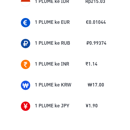
1
PLUME
ke
IDR
Rp
215.03
1
PLUME
ke
EUR
€
0.01044
1
PLUME
ke
RUB
₽
0.99374
1
PLUME
ke
INR
₹
1.14
1
PLUME
ke
KRW
₩
17.00
1
PLUME
ke
JPY
¥
1.90