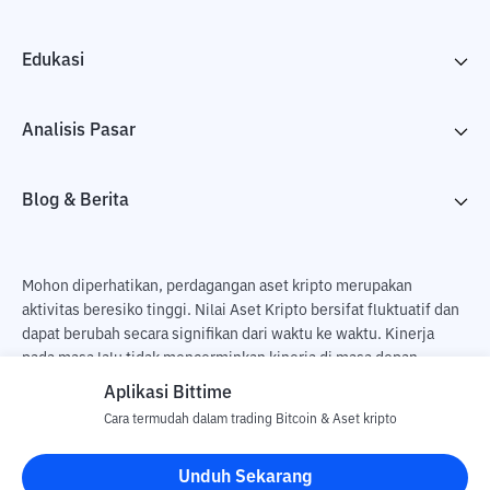
Edukasi
Analisis Pasar
Blog & Berita
Mohon diperhatikan, perdagangan aset kripto merupakan
aktivitas beresiko tinggi. Nilai Aset Kripto bersifat fluktuatif dan
dapat berubah secara signifikan dari waktu ke waktu. Kinerja
pada masa lalu tidak mencerminkan kinerja di masa depan.
Terdapat risiko kehilangan sebagai dampak dari membeli dan
Aplikasi Bittime
menjual aset kripto dan sepenuhnya keputusan independen dari
Cara termudah dalam trading Bitcoin & Aset kripto
pengguna. PT Utama Aset Digital Indonesia (Bittime) tidak
bertanggung jawab atas perubahan fluktuasi dari nilai tukar Aset
Unduh Sekarang
Kripto.