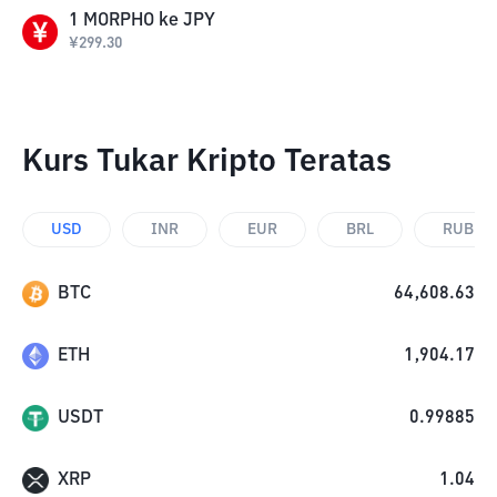
1
MORPHO
ke
JPY
¥
299.30
Kurs Tukar Kripto Teratas
USD
INR
EUR
BRL
RUB
BTC
64,608.63
ETH
1,904.17
USDT
0.99885
XRP
1.04