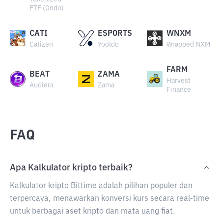
ETF (Ondo)
CATI
ESPORTS
WNXM
Catizen
Yooldo
Wrapped NXM
FARM
BEAT
ZAMA
Harvest
Audiera
Zama
Finance
FAQ
Apa Kalkulator kripto terbaik?
Kalkulator kripto Bittime adalah pilihan populer dan
terpercaya, menawarkan konversi kurs secara real-time
untuk berbagai aset kripto dan mata uang fiat.