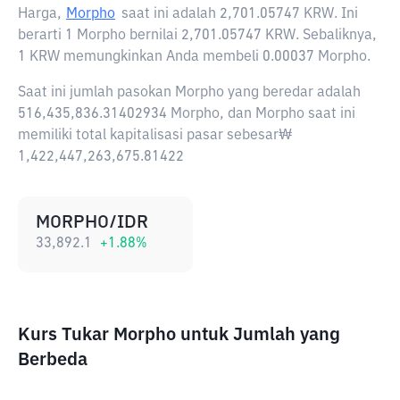
Harga,
Morpho
saat ini adalah
2,701.05747 KRW
. Ini
berarti 1 Morpho bernilai 2,701.05747 KRW. Sebaliknya,
1 KRW memungkinkan Anda membeli 0.00037 Morpho.
Saat ini jumlah pasokan Morpho yang beredar adalah
516,435,836.31402934 Morpho, dan Morpho saat ini
memiliki total kapitalisasi pasar sebesar₩
1,422,447,263,675.81422
MORPHO/IDR
33,892.1
+
1.88
%
Kurs Tukar Morpho untuk Jumlah yang
Berbeda