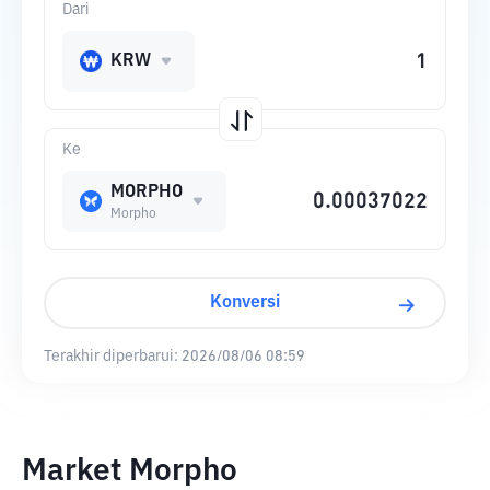
Dari
KRW
Ke
MORPHO
Morpho
Konversi
Terakhir diperbarui:
2026/08/06 08:59
Market Morpho