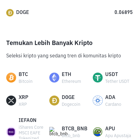
DOGE
0.06895
Temukan Lebih Banyak Kripto
Seleksi kripto yang sedang tren di komunitas kripto
BTC
ETH
USDT
Bitcoin
Ethereum
Tether USDT
XRP
DOGE
ADA
XRP
Dogecoin
Cardano
IEFAON
iShares Core
BTCB_BNB
APU
MSCI EAFE
btcb_bnb
Apu Apustaja
Tokenized