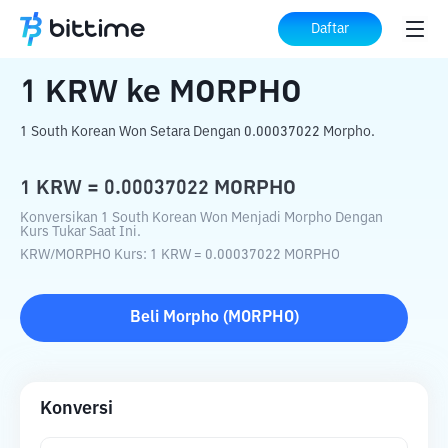
Beranda
Konverter Kripto
KRW
ke
MORPHO
Daftar
1
KRW
ke
MORPHO
1 South Korean Won Setara Dengan 0.00037022 Morpho.
1
KRW
=
0.00037022
MORPHO
Konversikan 1 South Korean Won Menjadi Morpho Dengan
Kurs Tukar Saat Ini.
KRW
/
MORPHO
Kurs
: 1
KRW
=
0.00037022
MORPHO
Beli
Morpho
(
MORPHO
)
Konversi