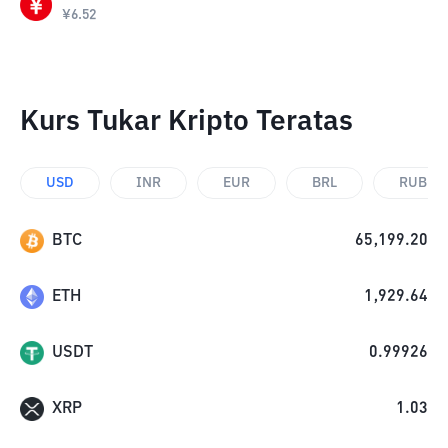
¥
6.52
Kurs Tukar Kripto Teratas
USD
INR
EUR
BRL
RUB
BTC
65,199.20
ETH
1,929.64
USDT
0.99926
XRP
1.03