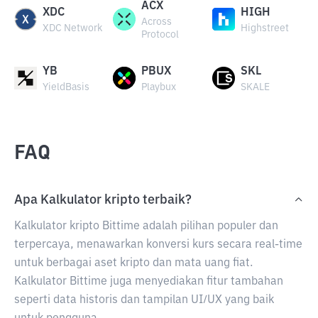
ACX
XDC
HIGH
Across
XDC Network
Highstreet
Protocol
YB
PBUX
SKL
YieldBasis
Playbux
SKALE
FAQ
Apa Kalkulator kripto terbaik?
Kalkulator kripto Bittime adalah pilihan populer dan
terpercaya, menawarkan konversi kurs secara real-time
untuk berbagai aset kripto dan mata uang fiat.
Kalkulator Bittime juga menyediakan fitur tambahan
seperti data historis dan tampilan UI/UX yang baik