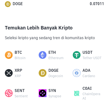
DOGE
0.07011
Temukan Lebih Banyak Kripto
Seleksi kripto yang sedang tren di komunitas kripto
BTC
ETH
USDT
Bitcoin
Ethereum
Tether USDT
XRP
DOGE
ADA
XRP
Dogecoin
Cardano
COAI
SENT
SYN
ChainOpera
Sentient
Synapse
AI