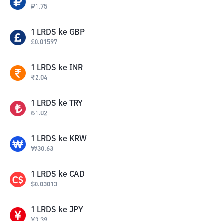
₽
1.75
1
LRDS
ke
GBP
£
0.01597
1
LRDS
ke
INR
₹
2.04
1
LRDS
ke
TRY
₺
1.02
1
LRDS
ke
KRW
₩
30.63
1
LRDS
ke
CAD
$
0.03013
1
LRDS
ke
JPY
¥
3.39