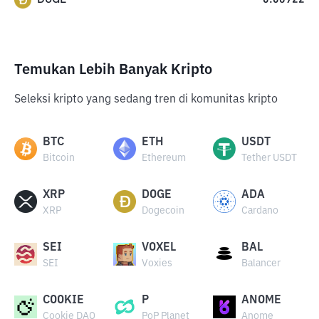
0.06922
Temukan Lebih Banyak Kripto
Seleksi kripto yang sedang tren di komunitas kripto
BTC
ETH
USDT
Bitcoin
Ethereum
Tether USDT
XRP
DOGE
ADA
XRP
Dogecoin
Cardano
SEI
VOXEL
BAL
SEI
Voxies
Balancer
COOKIE
P
ANOME
Cookie DAO
PoP Planet
Anome