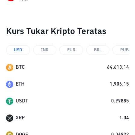
Kurs Tukar Kripto Teratas
USD
INR
EUR
BRL
RUB
BTC
64,613.14
ETH
1,906.15
USDT
0.99885
XRP
1.04
DOGE