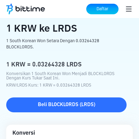
Beranda
Konverter Kripto
KRW
ke
LRDS
Daftar
1
KRW
ke
LRDS
1 South Korean Won Setara Dengan 0.03264328
BLOCKLORDS.
1
KRW
=
0.03264328
LRDS
Konversikan 1 South Korean Won Menjadi BLOCKLORDS
Dengan Kurs Tukar Saat Ini.
KRW
/
LRDS
Kurs
: 1
KRW
=
0.03264328
LRDS
Beli
BLOCKLORDS
(
LRDS
)
Konversi