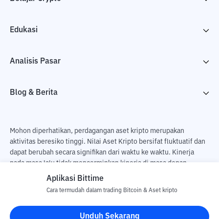
Edukasi
Analisis Pasar
Blog & Berita
Mohon diperhatikan, perdagangan aset kripto merupakan
aktivitas beresiko tinggi. Nilai Aset Kripto bersifat fluktuatif dan
dapat berubah secara signifikan dari waktu ke waktu. Kinerja
pada masa lalu tidak mencerminkan kinerja di masa depan.
Terdapat risiko kehilangan sebagai dampak dari membeli dan
Aplikasi Bittime
menjual aset kripto dan sepenuhnya keputusan independen dari
Cara termudah dalam trading Bitcoin & Aset kripto
pengguna. PT Utama Aset Digital Indonesia (Bittime) tidak
bertanggung jawab atas perubahan fluktuasi dari nilai tukar Aset
Unduh Sekarang
Kripto.