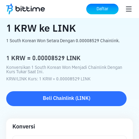
Beranda
Konverter Kripto
KRW
ke
LINK
Daftar
1
KRW
ke
LINK
1 South Korean Won Setara Dengan 0.00008529 Chainlink.
1
KRW
=
0.00008529
LINK
Konversikan 1 South Korean Won Menjadi Chainlink Dengan
Kurs Tukar Saat Ini.
KRW
/
LINK
Kurs
: 1
KRW
=
0.00008529
LINK
Beli
Chainlink
(
LINK
)
Konversi