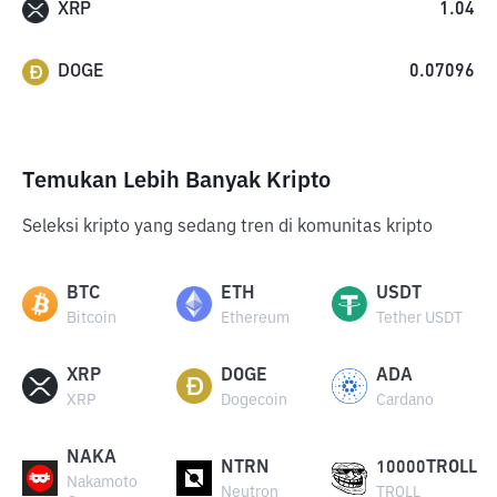
XRP
1.04
DOGE
0.07096
Temukan Lebih Banyak Kripto
Seleksi kripto yang sedang tren di komunitas kripto
BTC
ETH
USDT
Bitcoin
Ethereum
Tether USDT
XRP
DOGE
ADA
XRP
Dogecoin
Cardano
NAKA
NTRN
10000TROLL
Nakamoto
Neutron
TROLL