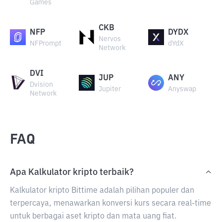
Games
CKB
NFP
DYDX
Nervos
NFPrompt
dYdX
Network
DVI
JUP
ANY
Dvision
Jupiter
Anyswap
Network
FAQ
Apa Kalkulator kripto terbaik?
Kalkulator kripto Bittime adalah pilihan populer dan
terpercaya, menawarkan konversi kurs secara real-time
untuk berbagai aset kripto dan mata uang fiat.