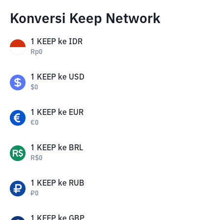
Konversi Keep Network
1
KEEP
ke
IDR
Rp
0
1
KEEP
ke
USD
$
0
1
KEEP
ke
EUR
€
0
1
KEEP
ke
BRL
R$
0
1
KEEP
ke
RUB
₽
0
1
KEEP
ke
GBP