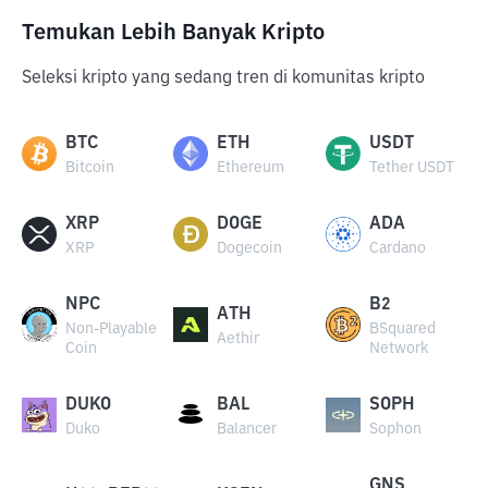
Temukan Lebih Banyak Kripto
Seleksi kripto yang sedang tren di komunitas kripto
BTC
ETH
USDT
Bitcoin
Ethereum
Tether USDT
XRP
DOGE
ADA
XRP
Dogecoin
Cardano
NPC
B2
ATH
Non-Playable
BSquared
Aethir
Coin
Network
DUKO
BAL
SOPH
Duko
Balancer
Sophon
GNS