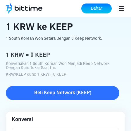
Beranda
Konverter Kripto
KRW
ke
KEEP
Daftar
1
KRW
ke
KEEP
1 South Korean Won Setara Dengan 0 Keep Network.
1
KRW
=
0
KEEP
Konversikan 1 South Korean Won Menjadi Keep Network
Dengan Kurs Tukar Saat Ini.
KRW
/
KEEP
Kurs
: 1
KRW
=
0
KEEP
Beli
Keep Network
(
KEEP
)
Konversi