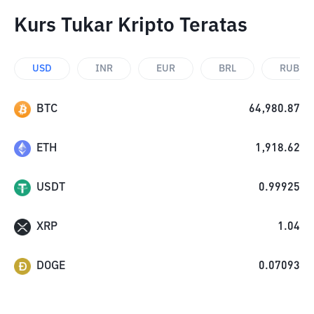
Kurs Tukar Kripto Teratas
USD
INR
EUR
BRL
RUB
BTC
64,980.87
ETH
1,918.62
USDT
0.99925
XRP
1.04
DOGE
0.07093