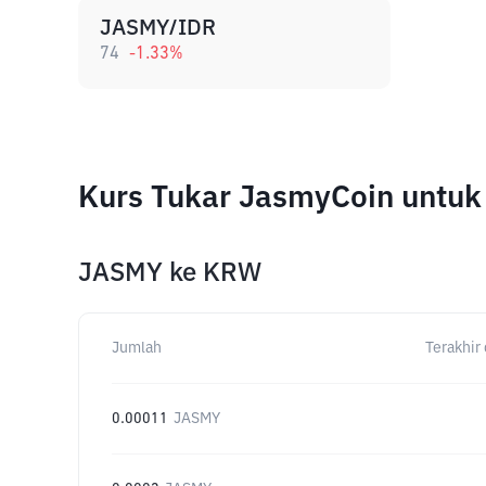
JASMY/IDR
74
-1.33
%
Kurs Tukar JasmyCoin untuk
JASMY
ke
KRW
Jumlah
Terakhir 
0.00011
JASMY