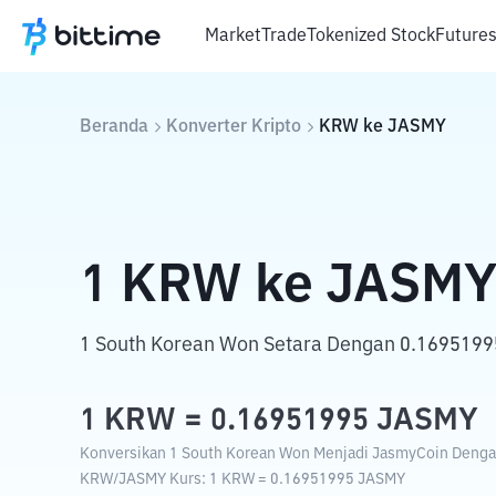
Market
Trade
Tokenized Stock
Future
Beranda
Konverter Kripto
KRW
ke
JASMY
1
KRW
ke
JASM
1 South Korean Won Setara Dengan 0.1695199
1
KRW
=
0.16951995
JASMY
Konversikan 1 South Korean Won Menjadi JasmyCoin Dengan 
KRW
/
JASMY
Kurs
: 1
KRW
=
0.16951995
JASMY