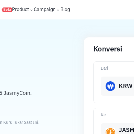
s
Product
Campaign
Blog
Beta
Konversi
Dari
Y
KRW
5 JasmyCoin.
Ke
Kurs Tukar Saat Ini.
JAS