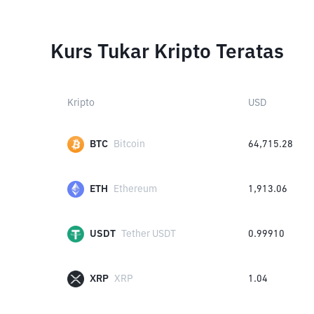
Kurs Tukar Kripto Teratas
Kripto
USD
BTC
Bitcoin
64,715.28
ETH
Ethereum
1,913.06
USDT
Tether USDT
0.99910
XRP
XRP
1.04