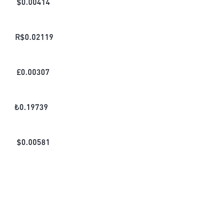
$
0.00414
R$
0.02119
£
0.00307
₺
0.19739
$
0.00581