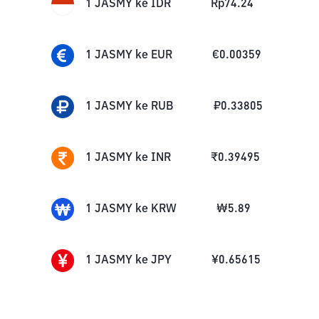
1
JASMY
ke
IDR
Rp
74.24
1
JASMY
ke
EUR
€
0.00359
1
JASMY
ke
RUB
₽
0.33805
1
JASMY
ke
INR
₹
0.39495
1
JASMY
ke
KRW
₩
5.89
1
JASMY
ke
JPY
¥
0.65615