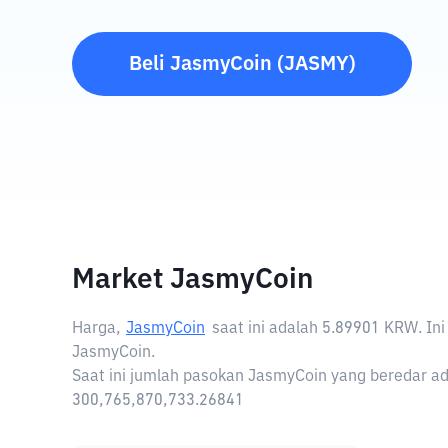
Beli
JasmyCoin
(
JASMY
)
Market JasmyCoin
Harga,
JasmyCoin
saat ini adalah
5.89901 KRW
. I
JasmyCoin.
Saat ini jumlah pasokan JasmyCoin yang beredar ad
300,765,870,733.26841