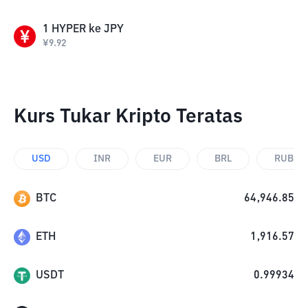
1
HYPER
ke
JPY
¥
9.92
Kurs Tukar Kripto Teratas
USD
INR
EUR
BRL
RUB
BTC
64,946.85
ETH
1,916.57
USDT
0.99934