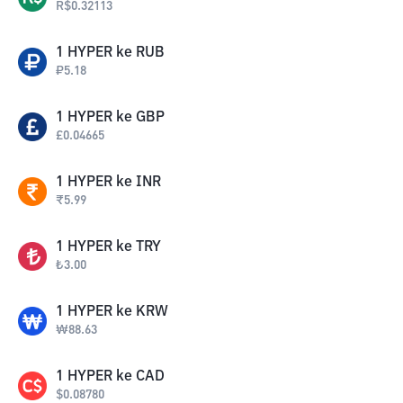
R$
0.32113
1
HYPER
ke
RUB
₽
5.18
1
HYPER
ke
GBP
£
0.04665
1
HYPER
ke
INR
₹
5.99
1
HYPER
ke
TRY
₺
3.00
1
HYPER
ke
KRW
₩
88.63
1
HYPER
ke
CAD
$
0.08780