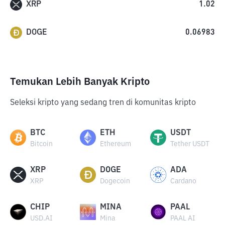
XRP
1.02
DOGE
0.06983
Temukan Lebih Banyak Kripto
Seleksi kripto yang sedang tren di komunitas kripto
BTC
ETH
USDT
Bitcoin
Ethereum
Tether USDT
XRP
DOGE
ADA
XRP
Dogecoin
Cardano
CHIP
MINA
PAAL
USD.AI
Mina
PAAL AI