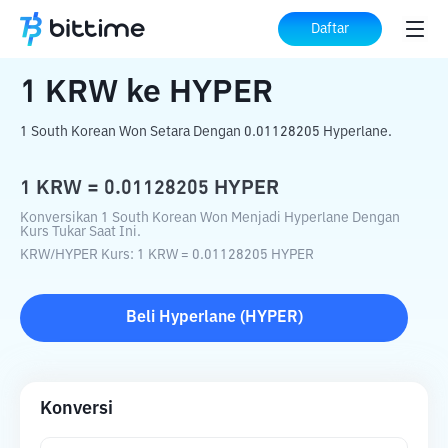
Beranda
Konverter Kripto
KRW
ke
HYPER
Daftar
1
KRW
ke
HYPER
1 South Korean Won Setara Dengan 0.01128205 Hyperlane.
1
KRW
=
0.01128205
HYPER
Konversikan 1 South Korean Won Menjadi Hyperlane Dengan
Kurs Tukar Saat Ini.
KRW
/
HYPER
Kurs
: 1
KRW
=
0.01128205
HYPER
Beli
Hyperlane
(
HYPER
)
Konversi