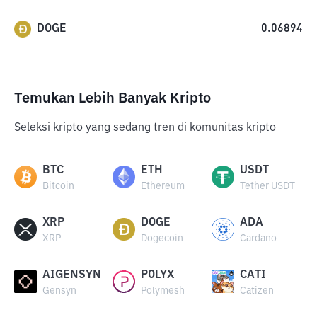
DOGE
0.06894
Temukan Lebih Banyak Kripto
Seleksi kripto yang sedang tren di komunitas kripto
BTC
ETH
USDT
Bitcoin
Ethereum
Tether USDT
XRP
DOGE
ADA
XRP
Dogecoin
Cardano
AIGENSYN
POLYX
CATI
Gensyn
Polymesh
Catizen