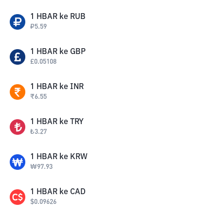
1
HBAR
ke
RUB
₽
5.59
1
HBAR
ke
GBP
£
0.05108
1
HBAR
ke
INR
₹
6.55
1
HBAR
ke
TRY
₺
3.27
1
HBAR
ke
KRW
₩
97.93
1
HBAR
ke
CAD
$
0.09626