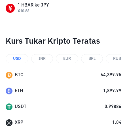
1
HBAR
ke
JPY
¥
10.86
Kurs Tukar Kripto Teratas
USD
INR
EUR
BRL
RUB
BTC
64,399.95
ETH
1,899.99
USDT
0.99886
XRP
1.04