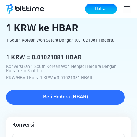
Beranda
Konverter Kripto
KRW
ke
HBAR
Daftar
1
KRW
ke
HBAR
1 South Korean Won Setara Dengan 0.01021081 Hedera.
1
KRW
=
0.01021081
HBAR
Konversikan 1 South Korean Won Menjadi Hedera Dengan
Kurs Tukar Saat Ini.
KRW
/
HBAR
Kurs
: 1
KRW
=
0.01021081
HBAR
Beli
Hedera
(
HBAR
)
Konversi