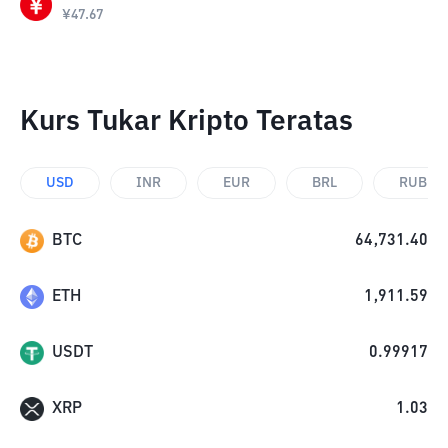
¥
47.67
Kurs Tukar Kripto Teratas
USD
INR
EUR
BRL
RUB
BTC
64,731.40
ETH
1,911.59
USDT
0.99917
XRP
1.03