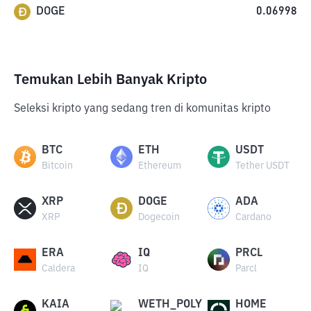
DOGE
0.06998
Temukan Lebih Banyak Kripto
Seleksi kripto yang sedang tren di komunitas kripto
BTC
ETH
USDT
Bitcoin
Ethereum
Tether USDT
XRP
DOGE
ADA
XRP
Dogecoin
Cardano
ERA
IQ
PRCL
Caldera
IQ
Parcl
KAIA
WETH_POLY
HOME