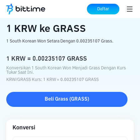
Beranda
Konverter Kripto
KRW
ke
GRASS
Daftar
1
KRW
ke
GRASS
1 South Korean Won Setara Dengan 0.00235107 Grass.
1
KRW
=
0.00235107
GRASS
Konversikan 1 South Korean Won Menjadi Grass Dengan Kurs
Tukar Saat Ini.
KRW
/
GRASS
Kurs
: 1
KRW
=
0.00235107
GRASS
Beli
Grass
(
GRASS
)
Konversi