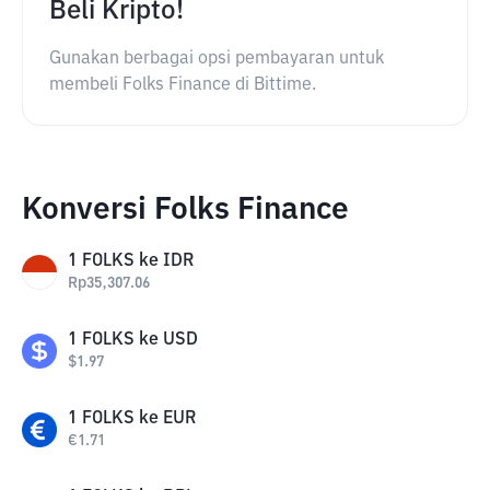
Beli Kripto!
Gunakan berbagai opsi pembayaran untuk
membeli Folks Finance di Bittime.
Konversi Folks Finance
1
FOLKS
ke
IDR
Rp
35,307.06
1
FOLKS
ke
USD
$
1.97
1
FOLKS
ke
EUR
€
1.71