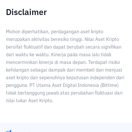
Disclaimer
Mohon diperhatikan, perdagangan aset kripto
merupakan aktivitas beresiko tinggi. Nilai Aset Kripto
bersifat fluktuatif dan dapat berubah secara signifikan
dari waktu ke waktu. Kinerja pada masa lalu tidak
mencerminkan kinerja di masa depan. Terdapat risiko
kehilangan sebagai dampak dari membeli dan menjual
aset kripto dan sepenuhnya keputusan independen dari
pengguna. PT Utama Aset Digital Indonesia (Bittime)
tidak bertanggung jawab atas perubahan fluktuasi dari
nilai tukar Aset Kripto.