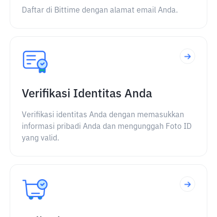
Daftar di Bittime dengan alamat email Anda.
Verifikasi Identitas Anda
Verifikasi identitas Anda dengan memasukkan
informasi pribadi Anda dan mengunggah Foto ID
yang valid.