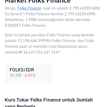
Market Folks Finance
Harga,
Folks Finance
saat ini adalah
2,795.43255 KRW
.
Ini berarti 1 Folks Finance bernilai 2,795.43255 KRW.
Sebaliknya, 1 KRW memungkinkan Anda membeli
0.000357 Folks Finance.
Saat ini jumlah pasokan Folks Finance yang beredar
adalah 12,198,406.999994 Folks Finance, dan Folks
Finance saat ini memiliki total kapitalisasi pasar
sebesar₩ 34,637,532,621.7447
FOLKS/IDR
35,300
-2.51
%
Kurs Tukar Folks Finance untuk Jumlah
yang Berbeda