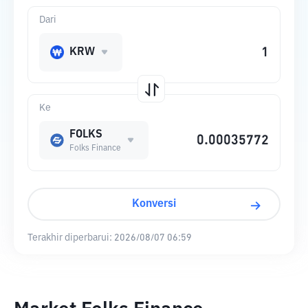
Dari
KRW
Ke
FOLKS
Folks Finance
Konversi
Terakhir diperbarui:
2026/08/07 06:59