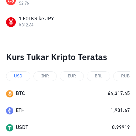
$
2.76
1
FOLKS
ke
JPY
¥
312.64
Kurs Tukar Kripto Teratas
USD
INR
EUR
BRL
RUB
BTC
64,317.45
ETH
1,901.67
USDT
0.99919