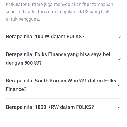
Kalkulator Bittime juga menyediakan fitur tambahan
seperti data historis dan tampilan UI/UX yang baik
untuk pengguna.
Berapa nilai 100 ₩ dalam FOLKS?
Berapa nilai Folks Finance yang bisa saya beli
dengan 500 ₩?
Berapa nilai South Korean Won ₩1 dalam Folks
Finance?
Berapa nilai 1000 KRW dalam FOLKS?