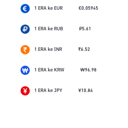
1
ERA
ke
EUR
€
0.05945
1
ERA
ke
RUB
₽
5.61
1
ERA
ke
INR
₹
6.52
1
ERA
ke
KRW
₩
96.98
1
ERA
ke
JPY
¥
10.84