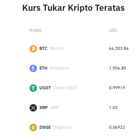
Kurs Tukar Kripto Teratas
Kripto
USD
BTC
Bitcoin
64,303.86
ETH
Ethereum
1,904.85
USDT
Tether USDT
0.99919
XRP
XRP
1.02
DOGE
Dogecoin
0.06922