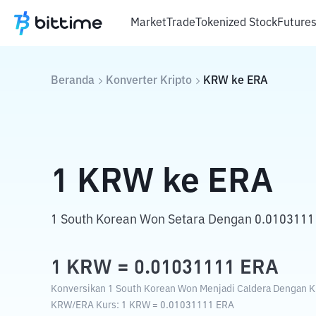
Market
Trade
Tokenized Stock
Future
Beranda
Konverter Kripto
KRW
ke
ERA
1
KRW
ke
ERA
1 South Korean Won Setara Dengan 0.0103111
1
KRW
=
0.01031111
ERA
Konversikan 1 South Korean Won Menjadi Caldera Dengan Kur
KRW
/
ERA
Kurs
: 1
KRW
=
0.01031111
ERA