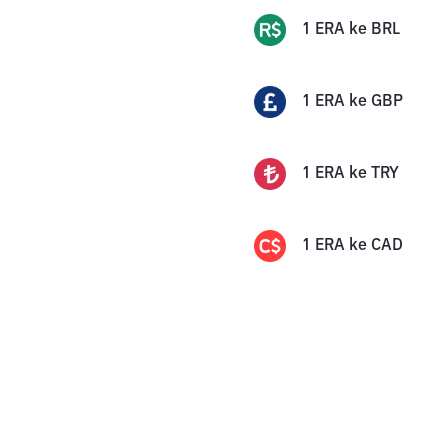
1
ERA
ke
BRL
1
ERA
ke
GBP
1
ERA
ke
TRY
1
ERA
ke
CAD