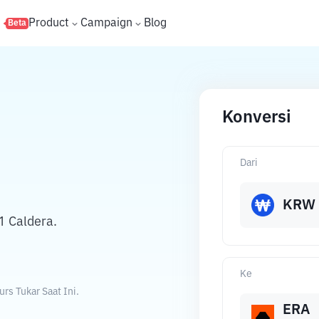
s
Product
Campaign
Blog
Beta
Konversi
Dari
KRW
1 Caldera.
Ke
s Tukar Saat Ini.
ERA