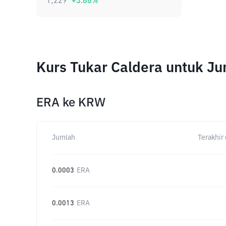
1,229
+
3.88
%
Kurs Tukar Caldera untuk J
ERA
ke
KRW
Jumlah
Terakhir 
0.0003
ERA
0.0013
ERA