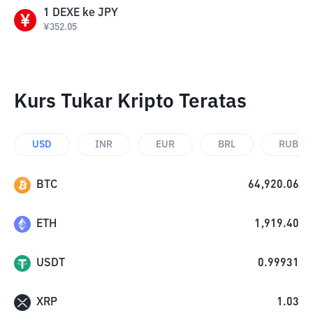
1
DEXE
ke
JPY
¥
352.05
Kurs Tukar Kripto Teratas
USD
INR
EUR
BRL
RUB
BTC
64,920.06
ETH
1,919.40
USDT
0.99931
XRP
1.03