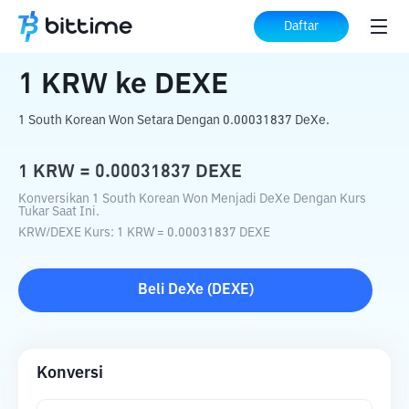
Beranda
Konverter Kripto
KRW
ke
DEXE
Daftar
1
KRW
ke
DEXE
1 South Korean Won Setara Dengan 0.00031837 DeXe.
1
KRW
=
0.00031837
DEXE
Konversikan 1 South Korean Won Menjadi DeXe Dengan Kurs
Tukar Saat Ini.
KRW
/
DEXE
Kurs
: 1
KRW
=
0.00031837
DEXE
Beli
DeXe
(
DEXE
)
Konversi