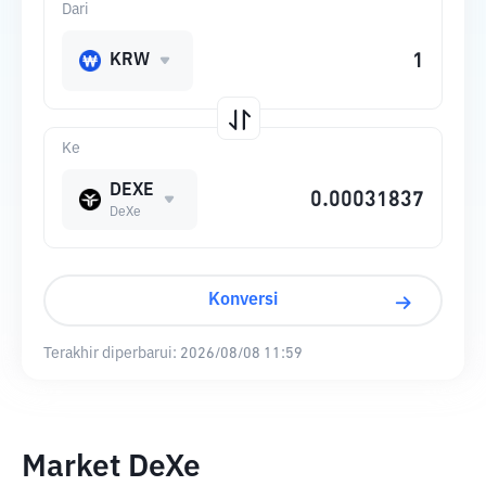
Dari
KRW
Ke
DEXE
DeXe
Konversi
Terakhir diperbarui:
2026/08/08 11:59
Market DeXe