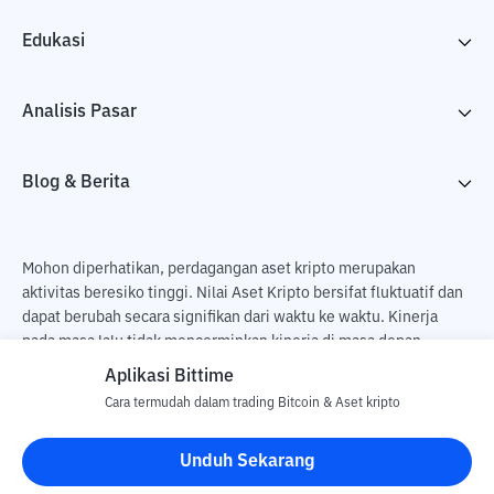
Edukasi
Analisis Pasar
Blog & Berita
Mohon diperhatikan, perdagangan aset kripto merupakan
aktivitas beresiko tinggi. Nilai Aset Kripto bersifat fluktuatif dan
dapat berubah secara signifikan dari waktu ke waktu. Kinerja
pada masa lalu tidak mencerminkan kinerja di masa depan.
Terdapat risiko kehilangan sebagai dampak dari membeli dan
Aplikasi Bittime
menjual aset kripto dan sepenuhnya keputusan independen dari
Cara termudah dalam trading Bitcoin & Aset kripto
pengguna. PT Utama Aset Digital Indonesia (Bittime) tidak
bertanggung jawab atas perubahan fluktuasi dari nilai tukar Aset
Unduh Sekarang
Kripto.