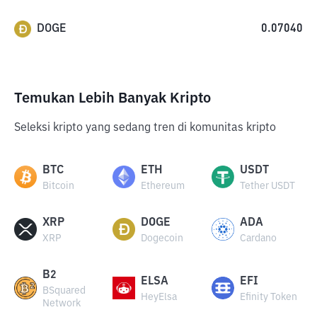
DOGE
0.07040
Temukan Lebih Banyak Kripto
Seleksi kripto yang sedang tren di komunitas kripto
BTC
ETH
USDT
Bitcoin
Ethereum
Tether USDT
XRP
DOGE
ADA
XRP
Dogecoin
Cardano
B2
ELSA
EFI
BSquared
HeyElsa
Efinity Token
Network