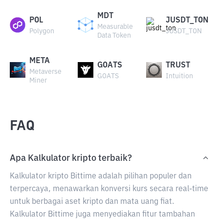
MDT
POL
JUSDT_TON
Measurable
Polygon
JUSDT_TON
Data Token
META
GOATS
TRUST
Metaverse
GOATS
Intuition
Miner
FAQ
Apa Kalkulator kripto terbaik?
Kalkulator kripto Bittime adalah pilihan populer dan
terpercaya, menawarkan konversi kurs secara real-time
untuk berbagai aset kripto dan mata uang fiat.
Kalkulator Bittime juga menyediakan fitur tambahan