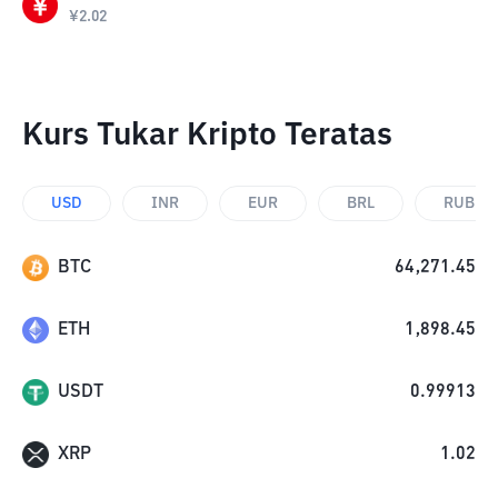
¥
2.02
Kurs Tukar Kripto Teratas
USD
INR
EUR
BRL
RUB
BTC
64,271.45
ETH
1,898.45
USDT
0.99913
XRP
1.02