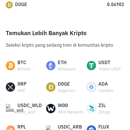
DOGE
0.06902
Temukan Lebih Banyak Kripto
Seleksi kripto yang sedang tren di komunitas kripto
BTC
ETH
USDT
Bitcoin
Ethereum
Tether USDT
XRP
DOGE
ADA
XRP
Dogecoin
Cardano
USDC_WLD
WOO
ZIL
usdc_wld
WOO Network
Zilliqa
RPL
USDC_ARB
FLUX