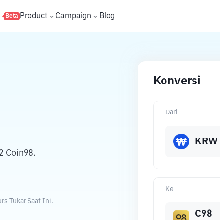
s
Product
Campaign
Blog
Beta
Konversi
Dari
KRW
2 Coin98.
Ke
s Tukar Saat Ini.
C98