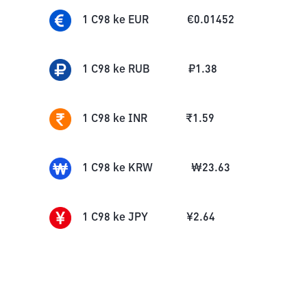
1
C98
ke
EUR
€
0.01452
1
C98
ke
RUB
₽
1.38
1
C98
ke
INR
₹
1.59
1
C98
ke
KRW
₩
23.63
1
C98
ke
JPY
¥
2.64