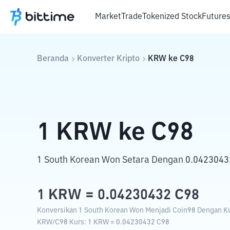
Market
Trade
Tokenized Stock
Future
Beranda
Konverter Kripto
KRW
ke
C98
1
KRW
ke
C98
1 South Korean Won Setara Dengan 0.0423043
1
KRW
=
0.04230432
C98
Konversikan 1 South Korean Won Menjadi Coin98 Dengan Kur
KRW
/
C98
Kurs
: 1
KRW
=
0.04230432
C98