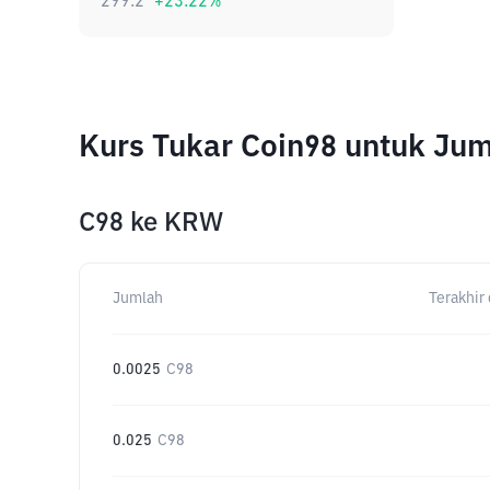
299.2
+
23.22
%
Kurs Tukar Coin98 untuk Ju
C98
ke
KRW
Jumlah
Terakhir 
0.0025
C98
0.025
C98