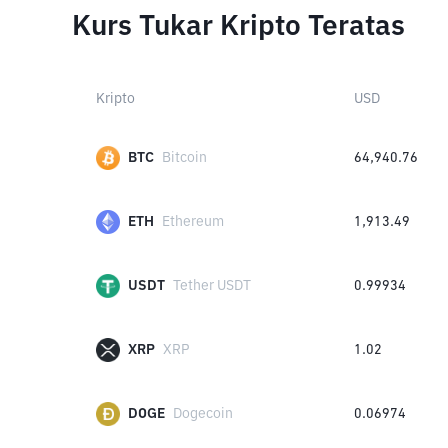
Kurs Tukar Kripto Teratas
Kripto
USD
BTC
Bitcoin
64,940.76
ETH
Ethereum
1,913.49
USDT
Tether USDT
0.99934
XRP
XRP
1.02
DOGE
Dogecoin
0.06974