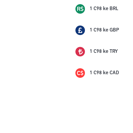
1
C98
ke
BRL
1
C98
ke
GBP
1
C98
ke
TRY
1
C98
ke
CAD