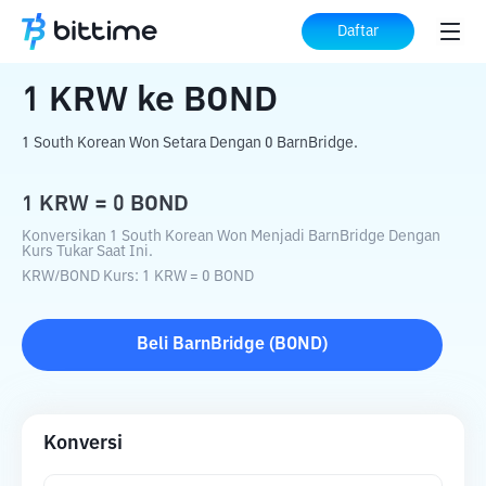
Beranda
Konverter Kripto
KRW
ke
BOND
Daftar
1
KRW
ke
BOND
1 South Korean Won Setara Dengan 0 BarnBridge.
1
KRW
=
0
BOND
Konversikan 1 South Korean Won Menjadi BarnBridge Dengan
Kurs Tukar Saat Ini.
KRW
/
BOND
Kurs
: 1
KRW
=
0
BOND
Beli
BarnBridge
(
BOND
)
Konversi