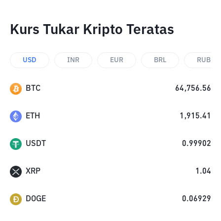
Kurs Tukar Kripto Teratas
USD
INR
EUR
BRL
RUB
BTC
64,756.56
ETH
1,915.41
USDT
0.99902
XRP
1.04
DOGE
0.06929