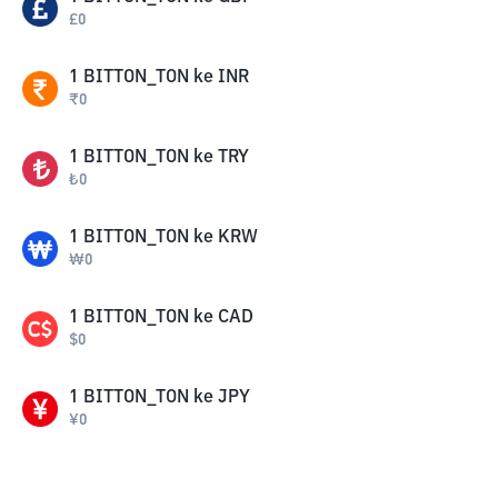
£
0
1
BITTON_TON
ke
INR
₹
0
1
BITTON_TON
ke
TRY
₺
0
1
BITTON_TON
ke
KRW
₩
0
1
BITTON_TON
ke
CAD
$
0
1
BITTON_TON
ke
JPY
¥
0