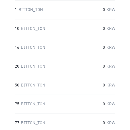
1
BITTON_TON
0
KRW
10
BITTON_TON
0
KRW
16
BITTON_TON
0
KRW
20
BITTON_TON
0
KRW
50
BITTON_TON
0
KRW
75
BITTON_TON
0
KRW
77
BITTON_TON
0
KRW