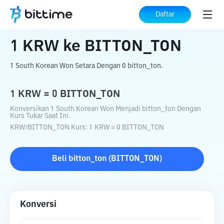
Beranda
Konverter Kripto
KRW
ke
BITTON_TON
Daftar
1
KRW
ke
BITTON_TON
1 South Korean Won Setara Dengan 0 bitton_ton.
1
KRW
=
0
BITTON_TON
Konversikan 1 South Korean Won Menjadi bitton_ton Dengan
Kurs Tukar Saat Ini.
KRW
/
BITTON_TON
Kurs
: 1
KRW
=
0
BITTON_TON
Beli
bitton_ton
(
BITTON_TON
)
Konversi