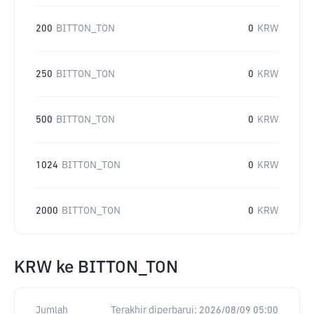
200
BITTON_TON
0
KRW
250
BITTON_TON
0
KRW
500
BITTON_TON
0
KRW
1024
BITTON_TON
0
KRW
2000
BITTON_TON
0
KRW
KRW
ke
BITTON_TON
Jumlah
Terakhir diperbarui:
2026/08/09 05:00