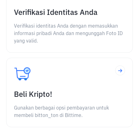
Verifikasi Identitas Anda
Verifikasi identitas Anda dengan memasukkan
informasi pribadi Anda dan mengunggah Foto ID
yang valid.
Beli Kripto!
Gunakan berbagai opsi pembayaran untuk
membeli bitton_ton di Bittime.