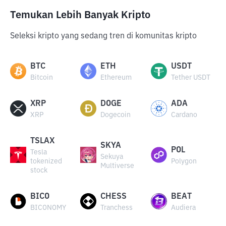
Temukan Lebih Banyak Kripto
Seleksi kripto yang sedang tren di komunitas kripto
BTC
ETH
USDT
Bitcoin
Ethereum
Tether USDT
XRP
DOGE
ADA
XRP
Dogecoin
Cardano
TSLAX
SKYA
POL
Tesla
Sekuya
tokenized
Polygon
Multiverse
stock
BICO
CHESS
BEAT
BICONOMY
Tranchess
Audiera