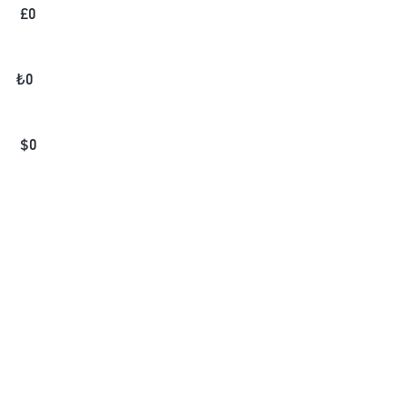
£
0
₺
0
$
0