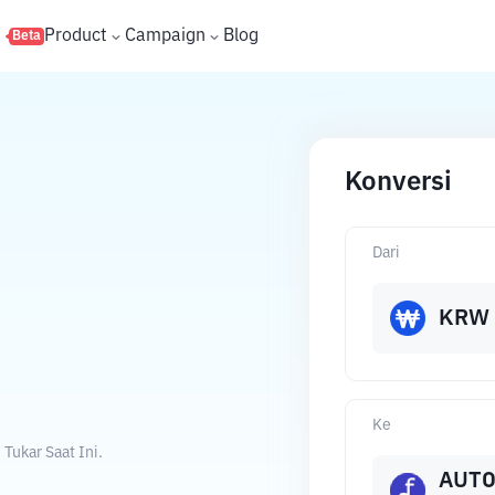
s
Product
Campaign
Blog
Beta
Konversi
Dari
KRW
Ke
Tukar Saat Ini.
AUT