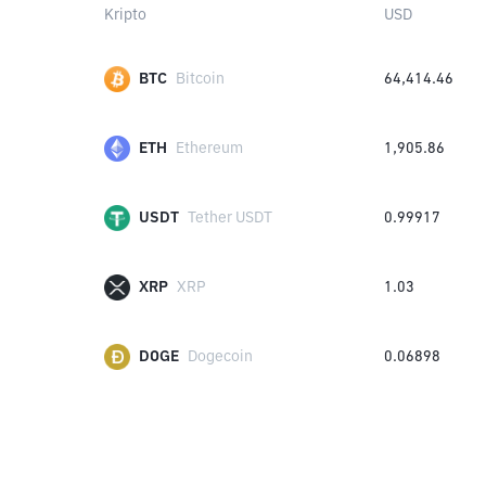
Kripto
USD
BTC
Bitcoin
64,414.46
ETH
Ethereum
1,905.86
USDT
Tether USDT
0.99917
XRP
XRP
1.03
DOGE
Dogecoin
0.06898