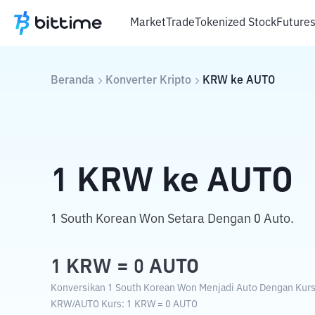
Market
Trade
Tokenized Stock
Future
Beranda
Konverter Kripto
KRW
ke
AUTO
1
KRW
ke
AUTO
1 South Korean Won Setara Dengan 0 Auto.
1
KRW
=
0
AUTO
Konversikan 1 South Korean Won Menjadi Auto Dengan Kurs 
KRW
/
AUTO
Kurs
: 1
KRW
=
0
AUTO