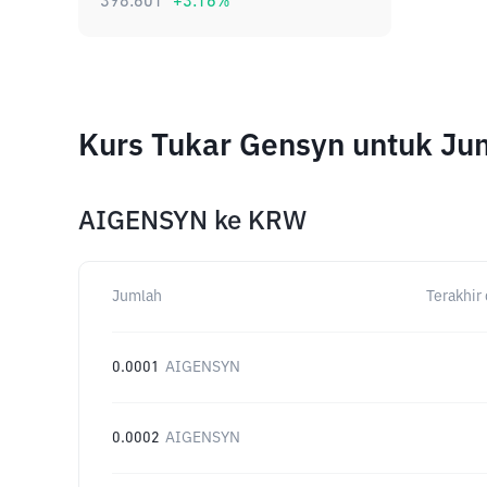
398.601
+
3.16
%
Kurs Tukar Gensyn untuk Ju
AIGENSYN
ke
KRW
Jumlah
Terakhir 
0.0001
AIGENSYN
0.0002
AIGENSYN