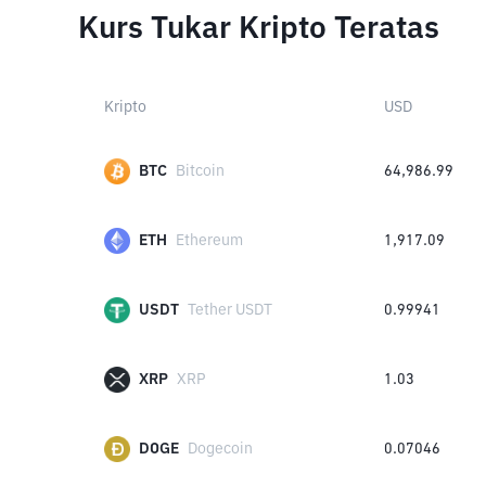
Kurs Tukar Kripto Teratas
Kripto
USD
BTC
Bitcoin
64,986.99
ETH
Ethereum
1,917.09
USDT
Tether USDT
0.99941
XRP
XRP
1.03
DOGE
Dogecoin
0.07046