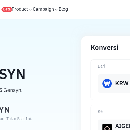
s
Product
Campaign
Blog
Beta
Konversi
Dari
SYN
KRW
5 Gensyn.
YN
Ke
s Tukar Saat Ini.
AIGE