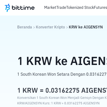
Market
Trade
Tokenized Stock
Future
Beranda
Konverter Kripto
KRW
ke
AIGENSYN
1
KRW
ke
AIGEN
1 South Korean Won Setara Dengan 0.0316227
1
KRW
=
0.03162275
AIGENS
Konversikan 1 South Korean Won Menjadi Gensyn Dengan Kur
KRW
/
AIGENSYN
Kurs
: 1
KRW
=
0.03162275
AIGENSYN