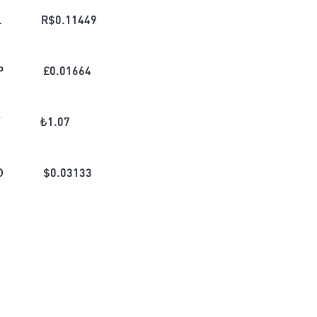
L
R$
0.11449
P
£
0.01664
Y
₺
1.07
D
$
0.03133