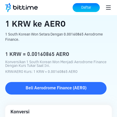
Beranda
Konverter Kripto
KRW
ke
AERO
Daftar
1
KRW
ke
AERO
1 South Korean Won Setara Dengan 0.00160865 Aerodrome
Finance.
1
KRW
=
0.00160865
AERO
Konversikan 1 South Korean Won Menjadi Aerodrome Finance
Dengan Kurs Tukar Saat Ini.
KRW
/
AERO
Kurs
: 1
KRW
=
0.00160865
AERO
Beli
Aerodrome Finance
(
AERO
)
Konversi