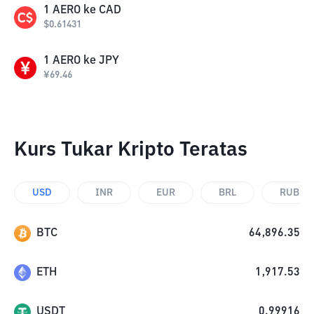
1
AERO
ke
CAD
$
0.61431
1
AERO
ke
JPY
¥
69.46
Kurs Tukar Kripto Teratas
USD
INR
EUR
BRL
RUB
BTC
64,896.35
ETH
1,917.53
USDT
0.99916