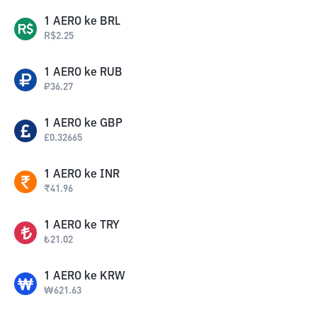
1
AERO
ke
BRL
R$
2.25
1
AERO
ke
RUB
₽
36.27
1
AERO
ke
GBP
£
0.32665
1
AERO
ke
INR
₹
41.96
1
AERO
ke
TRY
₺
21.02
1
AERO
ke
KRW
₩
621.63