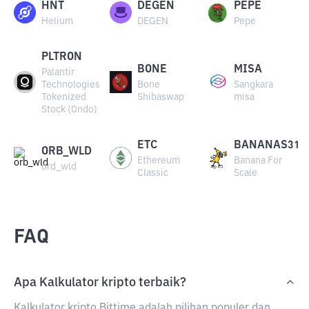
HNT
DEGEN
PEPE
Helium
DEGEN
Pepe
PLTRON
BONE
MISA
Palantir
Technologies
Bone
Sangkara
Tokenized
Shibaswap
misa
Stock (Ondo)
ETC
BANANAS31
ORB_WLD
Ethereum
Banana For
ord_wld
Classic
Scale
FAQ
Apa Kalkulator kripto terbaik?
Kalkulator kripto Bittime adalah pilihan populer dan