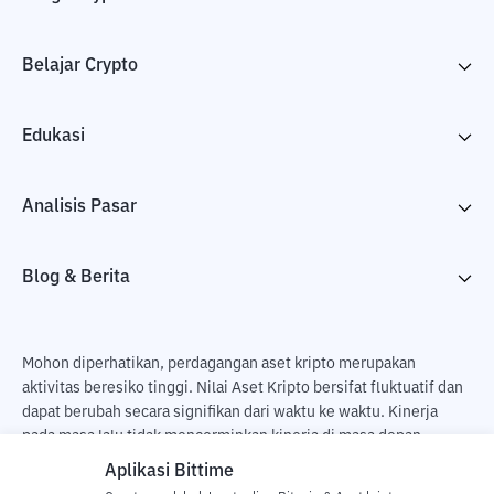
Belajar Crypto
Edukasi
Analisis Pasar
Blog & Berita
Mohon diperhatikan, perdagangan aset kripto merupakan
aktivitas beresiko tinggi. Nilai Aset Kripto bersifat fluktuatif dan
dapat berubah secara signifikan dari waktu ke waktu. Kinerja
pada masa lalu tidak mencerminkan kinerja di masa depan.
Terdapat risiko kehilangan sebagai dampak dari membeli dan
Aplikasi Bittime
menjual aset kripto dan sepenuhnya keputusan independen dari