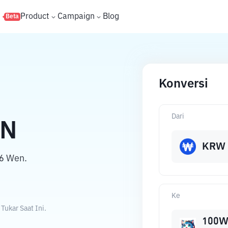
s
Product
Campaign
Blog
Beta
Konversi
Dari
EN
KRW
6 Wen.
N
Ke
ukar Saat Ini.
100