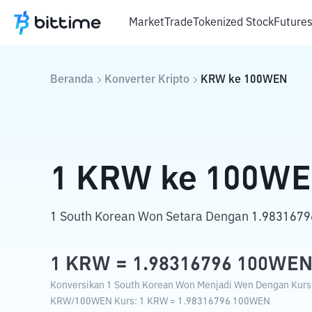
Market
Trade
Tokenized Stock
Future
Beranda
Konverter Kripto
KRW
ke
100WEN
1
KRW
ke
100W
1 South Korean Won Setara Dengan 1.9831679
1
KRW
=
1.98316796
100WE
Konversikan 1 South Korean Won Menjadi Wen Dengan Kurs T
KRW
/
100WEN
Kurs
: 1
KRW
=
1.98316796
100WEN