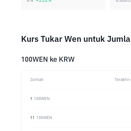
6.4
+
3.22
%
0.0003
Kurs Tukar Wen untuk Juml
100WEN
ke
KRW
Jumlah
Terakhir 
1
100WEN
11
100WEN