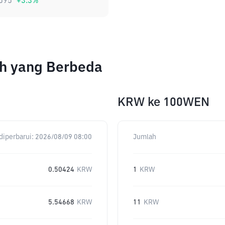
595
+
3.3
%
ah yang Berbeda
KRW
ke
100WEN
diperbarui:
2026/08/09 08:00
Jumlah
0.50424
KRW
1
KRW
5.54668
KRW
11
KRW