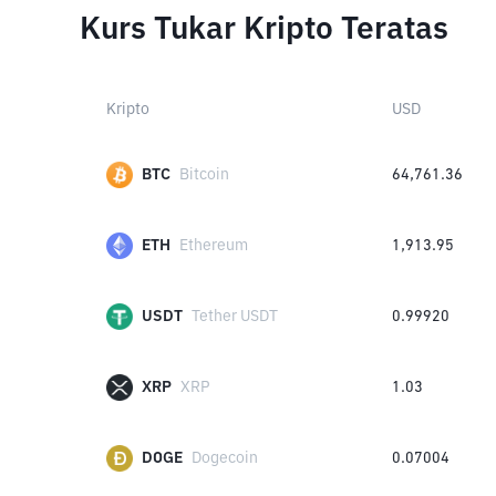
Kurs Tukar Kripto Teratas
Kripto
USD
BTC
Bitcoin
64,761.36
ETH
Ethereum
1,913.95
USDT
Tether USDT
0.99920
XRP
XRP
1.03
DOGE
Dogecoin
0.07004