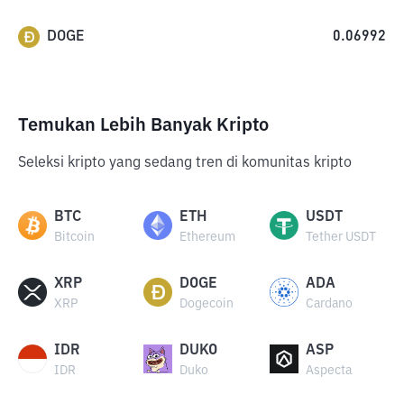
DOGE
0.06992
Temukan Lebih Banyak Kripto
Seleksi kripto yang sedang tren di komunitas kripto
BTC
ETH
USDT
Bitcoin
Ethereum
Tether USDT
XRP
DOGE
ADA
XRP
Dogecoin
Cardano
IDR
DUKO
ASP
IDR
Duko
Aspecta