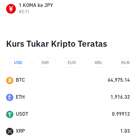
1
KOMA
ke
JPY
¥
2.11
Kurs Tukar Kripto Teratas
USD
INR
EUR
BRL
RUB
BTC
64,975.14
ETH
1,916.32
USDT
0.99912
XRP
1.03