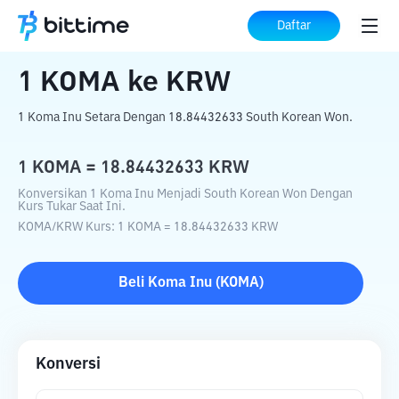
Beranda
Konverter Kripto
KOMA
ke
KRW
Daftar
1
KOMA
ke
KRW
1 Koma Inu Setara Dengan 18.84432633 South Korean Won.
1
KOMA
=
18.84432633
KRW
Konversikan 1 Koma Inu Menjadi South Korean Won Dengan
Kurs Tukar Saat Ini.
KOMA
/
KRW
Kurs
: 1
KOMA
=
18.84432633
KRW
Beli
Koma Inu
(
KOMA
)
Konversi