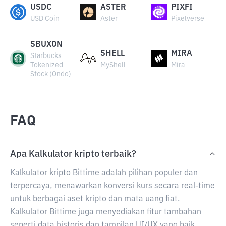
USDC
ASTER
PIXFI
USD Coin
Aster
Pixelverse
SBUXON
SHELL
MIRA
Starbucks
Tokenized
MyShell
Mira
Stock (Ondo)
FAQ
Apa Kalkulator kripto terbaik?
Kalkulator kripto Bittime adalah pilihan populer dan
terpercaya, menawarkan konversi kurs secara real-time
untuk berbagai aset kripto dan mata uang fiat.
Kalkulator Bittime juga menyediakan fitur tambahan
seperti data historis dan tampilan UI/UX yang baik