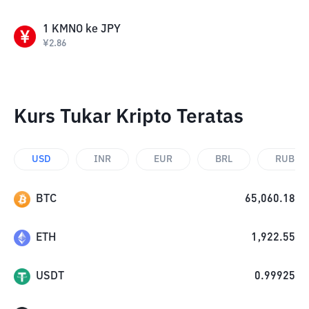
1
KMNO
ke
JPY
¥
2.86
Kurs Tukar Kripto Teratas
USD
INR
EUR
BRL
RUB
BTC
65,060.18
ETH
1,922.55
USDT
0.99925