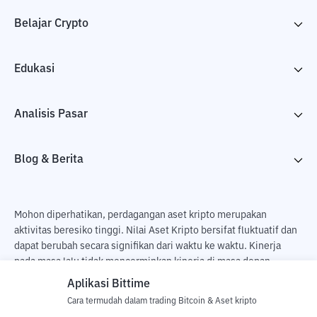
Belajar Crypto
Edukasi
Analisis Pasar
Blog & Berita
Mohon diperhatikan, perdagangan aset kripto merupakan
aktivitas beresiko tinggi. Nilai Aset Kripto bersifat fluktuatif dan
dapat berubah secara signifikan dari waktu ke waktu. Kinerja
pada masa lalu tidak mencerminkan kinerja di masa depan.
Terdapat risiko kehilangan sebagai dampak dari membeli dan
Aplikasi Bittime
menjual aset kripto dan sepenuhnya keputusan independen dari
Cara termudah dalam trading Bitcoin & Aset kripto
pengguna. PT Utama Aset Digital Indonesia (Bittime) tidak