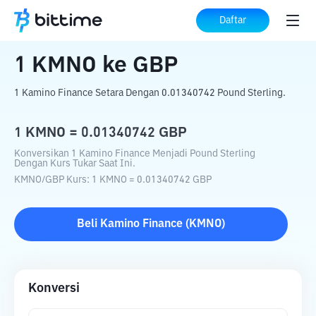
Beranda
Konverter Kripto
KMNO
ke
GBP
Daftar
1
KMNO
ke
GBP
1 Kamino Finance Setara Dengan 0.01340742 Pound Sterling.
1
KMNO
=
0.01340742
GBP
Konversikan 1 Kamino Finance Menjadi Pound Sterling
Dengan Kurs Tukar Saat Ini.
KMNO
/
GBP
Kurs
: 1
KMNO
=
0.01340742
GBP
Beli
Kamino Finance
(
KMNO
)
Konversi