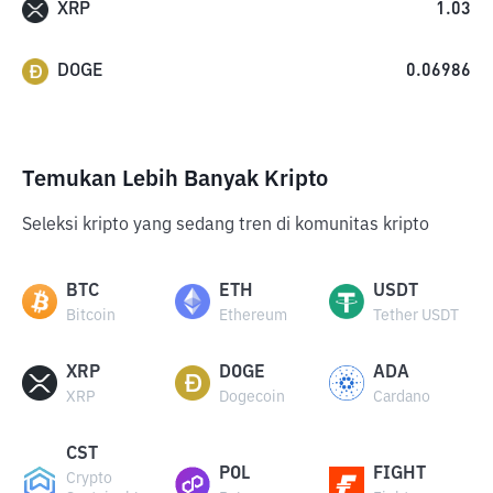
XRP
1.03
DOGE
0.06986
Temukan Lebih Banyak Kripto
Seleksi kripto yang sedang tren di komunitas kripto
BTC
ETH
USDT
Bitcoin
Ethereum
Tether USDT
XRP
DOGE
ADA
XRP
Dogecoin
Cardano
CST
POL
FIGHT
Crypto