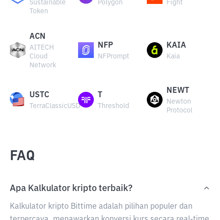
Sustainable
Polygon
Fight
Token
ACN
NFP
KAIA
AITECH
Cloud
NFPrompt
Kaia
Network
NEWT
USTC
T
Newton
TerraClassicUSD
Threshold
Protocol
FAQ
Apa Kalkulator kripto terbaik?
Kalkulator kripto Bittime adalah pilihan populer dan
terpercaya, menawarkan konversi kurs secara real-time