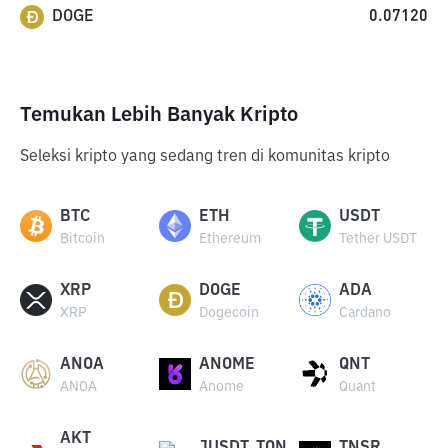
DOGE
0.07120
Temukan Lebih Banyak Kripto
Seleksi kripto yang sedang tren di komunitas kripto
BTC
ETH
USDT
Bitcoin
Ethereum
Tether USDT
XRP
DOGE
ADA
XRP
Dogecoin
Cardano
ANOA
ANOME
QNT
ANOA
Anome
Quant
AKT