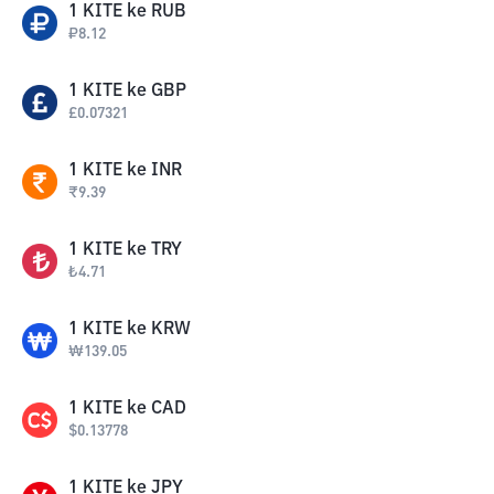
1
KITE
ke
RUB
₽
8.12
1
KITE
ke
GBP
£
0.07321
1
KITE
ke
INR
₹
9.39
1
KITE
ke
TRY
₺
4.71
1
KITE
ke
KRW
₩
139.05
1
KITE
ke
CAD
$
0.13778
1
KITE
ke
JPY