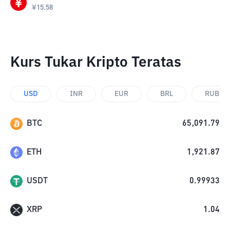
¥
15.58
Kurs Tukar Kripto Teratas
USD
INR
EUR
BRL
RUB
BTC
65,091.79
ETH
1,921.87
USDT
0.99933
XRP
1.04