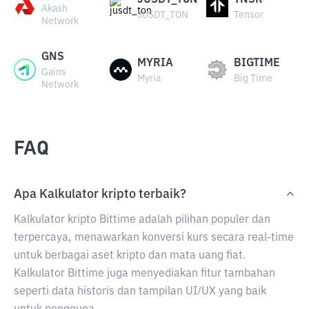
JUSDT_TON
TNSR
Akash
JUSDT_TON
Tensor
Network
GNS
MYRIA
BIGTIME
Gains
Myria
Big Time
Network
FAQ
Apa Kalkulator kripto terbaik?
Kalkulator kripto Bittime adalah pilihan populer dan
terpercaya, menawarkan konversi kurs secara real-time
untuk berbagai aset kripto dan mata uang fiat.
Kalkulator Bittime juga menyediakan fitur tambahan
seperti data historis dan tampilan UI/UX yang baik