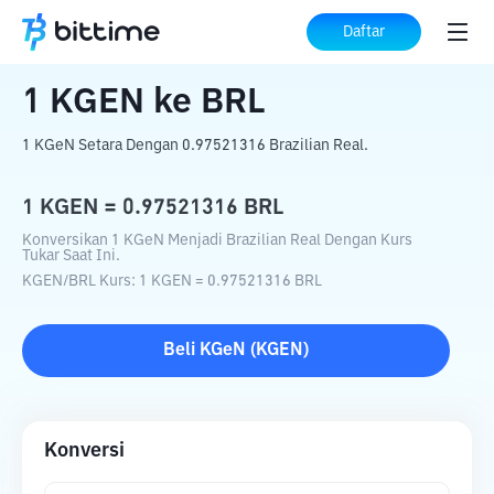
Beranda
Konverter Kripto
KGEN
ke
BRL
Daftar
1
KGEN
ke
BRL
1 KGeN Setara Dengan 0.97521316 Brazilian Real.
1
KGEN
=
0.97521316
BRL
Konversikan 1 KGeN Menjadi Brazilian Real Dengan Kurs
Tukar Saat Ini.
KGEN
/
BRL
Kurs
: 1
KGEN
=
0.97521316
BRL
Beli
KGeN
(
KGEN
)
Konversi