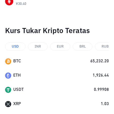
¥
30.40
Kurs Tukar Kripto Teratas
USD
INR
EUR
BRL
RUB
BTC
65,232.20
ETH
1,926.44
USDT
0.99908
XRP
1.03