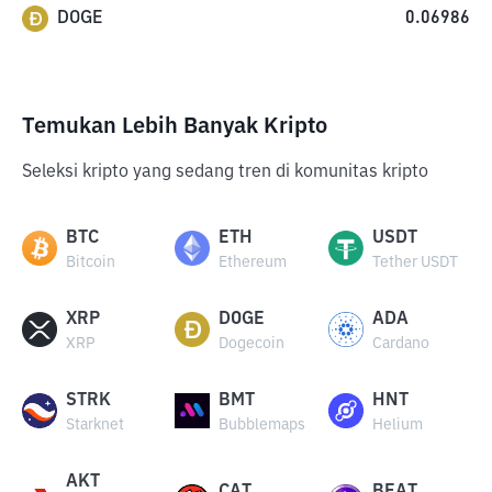
DOGE
0.06986
Temukan Lebih Banyak Kripto
Seleksi kripto yang sedang tren di komunitas kripto
BTC
ETH
USDT
Bitcoin
Ethereum
Tether USDT
XRP
DOGE
ADA
XRP
Dogecoin
Cardano
STRK
BMT
HNT
Starknet
Bubblemaps
Helium
AKT