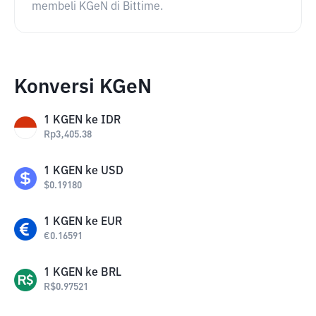
membeli KGeN di Bittime.
Konversi KGeN
1
KGEN
ke
IDR
Rp
3,405.38
1
KGEN
ke
USD
$
0.19180
1
KGEN
ke
EUR
€
0.16591
1
KGEN
ke
BRL
R$
0.97521