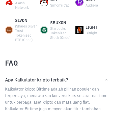
CAT
BEAT
Akash
Simon's Cat
Audiera
Network
SLVON
SBUXON
iShares Silver
LIGHT
Starbucks
Trust
Tokenized
Bitlight
Tokenized
Stock (Ondo)
ETF (Ondo)
FAQ
Apa Kalkulator kripto terbaik?
Kalkulator kripto Bittime adalah pilihan populer dan
terpercaya, menawarkan konversi kurs secara real-time
untuk berbagai aset kripto dan mata uang fiat.
Kalkulator Bittime juga menyediakan fitur tambahan