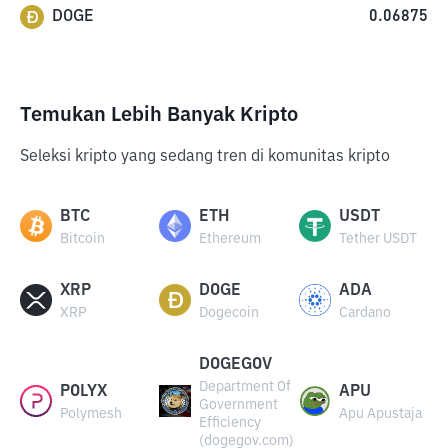
DOGE
0.06875
Temukan Lebih Banyak Kripto
Seleksi kripto yang sedang tren di komunitas kripto
BTC
ETH
USDT
Bitcoin
Ethereum
Tether USDT
XRP
DOGE
ADA
XRP
Dogecoin
Cardano
DOGEGOV
Department Of
POLYX
APU
Government
Polymesh
Apu Apustaja
Efficiency
(dogegov.com)