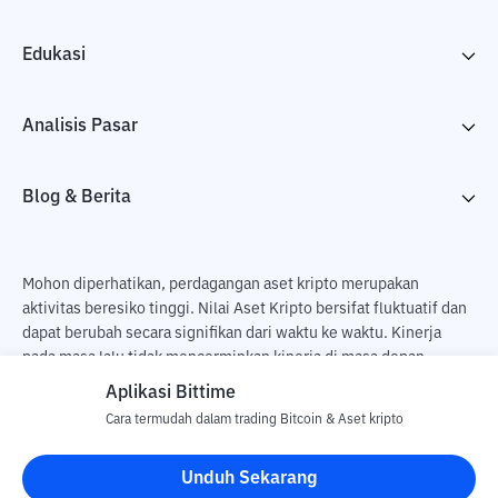
Edukasi
Analisis Pasar
Blog & Berita
Mohon diperhatikan, perdagangan aset kripto merupakan
aktivitas beresiko tinggi. Nilai Aset Kripto bersifat fluktuatif dan
dapat berubah secara signifikan dari waktu ke waktu. Kinerja
pada masa lalu tidak mencerminkan kinerja di masa depan.
Terdapat risiko kehilangan sebagai dampak dari membeli dan
Aplikasi Bittime
menjual aset kripto dan sepenuhnya keputusan independen dari
Cara termudah dalam trading Bitcoin & Aset kripto
pengguna. PT Utama Aset Digital Indonesia (Bittime) tidak
bertanggung jawab atas perubahan fluktuasi dari nilai tukar Aset
Unduh Sekarang
Kripto.