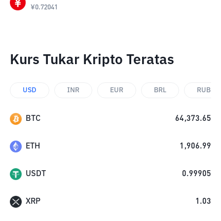
¥
0.72041
Kurs Tukar Kripto Teratas
USD
INR
EUR
BRL
RUB
BTC
64,373.65
ETH
1,906.99
USDT
0.99905
XRP
1.03