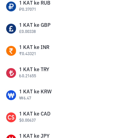
1
KAT
ke
RUB
₽
0.37071
1
KAT
ke
GBP
£
0.00338
1
KAT
ke
INR
₹
0.43321
1
KAT
ke
TRY
₺
0.21655
1
KAT
ke
KRW
₩
6.47
1
KAT
ke
CAD
$
0.00637
1
KAT
ke
JPY