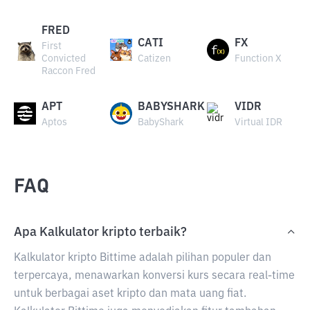
FRED
CATI
FX
First
Convicted
Catizen
Function X
Raccon Fred
APT
BABYSHARK
VIDR
Aptos
BabyShark
Virtual IDR
FAQ
Apa Kalkulator kripto terbaik?
Kalkulator kripto Bittime adalah pilihan populer dan
terpercaya, menawarkan konversi kurs secara real-time
untuk berbagai aset kripto dan mata uang fiat.