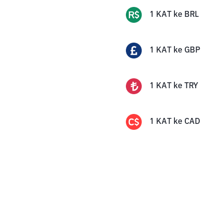
1
KAT
ke
BRL
1
KAT
ke
GBP
1
KAT
ke
TRY
1
KAT
ke
CAD