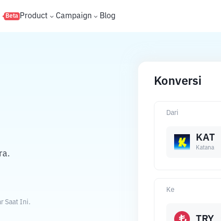
s
Product
Campaign
Blog
Beta
Konversi
Dari
KAT
Katana
ra.
Ke
 Saat Ini.
TRY