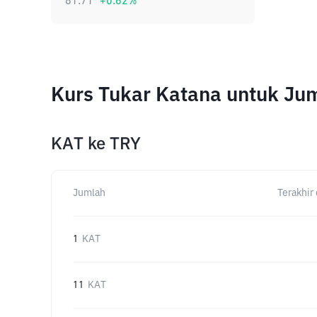
81.71
+
0.62
%
Kurs Tukar Katana untuk Ju
KAT
ke
TRY
Jumlah
Terakhir 
1
KAT
11
KAT