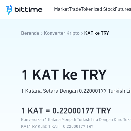
Market
Trade
Tokenized Stock
Future
Beranda
Konverter Kripto
KAT
ke
TRY
1
KAT
ke
TRY
1 Katana Setara Dengan 0.22000177 Turkish Li
1
KAT
=
0.22000177
TRY
Konversikan 1 Katana Menjadi Turkish Lira Dengan Kurs Tukar
KAT
/
TRY
Kurs
: 1
KAT
=
0.22000177
TRY