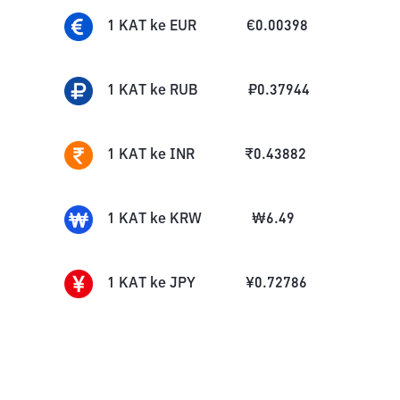
1
KAT
ke
EUR
€
0.00398
1
KAT
ke
RUB
₽
0.37944
1
KAT
ke
INR
₹
0.43882
1
KAT
ke
KRW
₩
6.49
1
KAT
ke
JPY
¥
0.72786