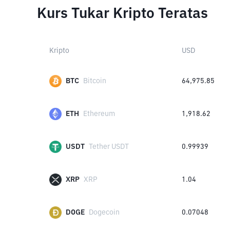
Kurs Tukar Kripto Teratas
Kripto
USD
BTC
Bitcoin
64,975.85
ETH
Ethereum
1,918.62
USDT
Tether USDT
0.99939
XRP
XRP
1.04
DOGE
Dogecoin
0.07048