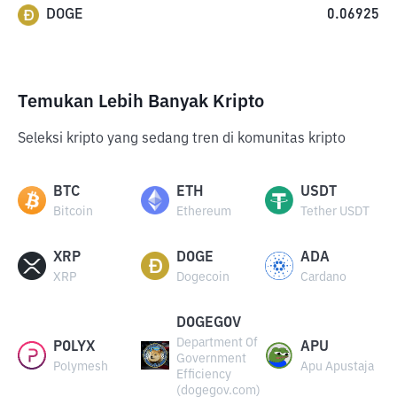
DOGE
0.06925
Temukan Lebih Banyak Kripto
Seleksi kripto yang sedang tren di komunitas kripto
BTC
ETH
USDT
Bitcoin
Ethereum
Tether USDT
XRP
DOGE
ADA
XRP
Dogecoin
Cardano
DOGEGOV
Department Of
POLYX
APU
Government
Polymesh
Apu Apustaja
Efficiency
(dogegov.com)