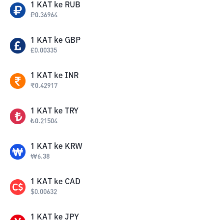
1
KAT
ke
RUB
₽
0.36964
1
KAT
ke
GBP
£
0.00335
1
KAT
ke
INR
₹
0.42917
1
KAT
ke
TRY
₺
0.21504
1
KAT
ke
KRW
₩
6.38
1
KAT
ke
CAD
$
0.00632
1
KAT
ke
JPY