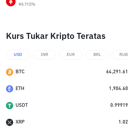
¥
0.71376
Kurs Tukar Kripto Teratas
USD
INR
EUR
BRL
RUB
BTC
64,291.61
ETH
1,904.60
USDT
0.99919
XRP
1.02