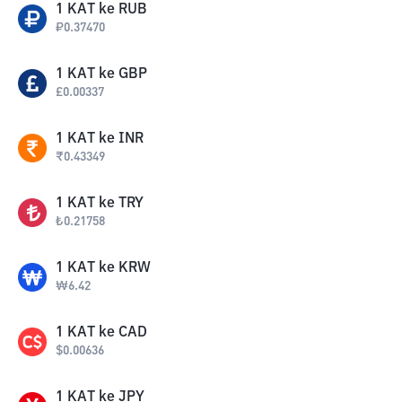
1
KAT
ke
RUB
₽
0.37470
1
KAT
ke
GBP
£
0.00337
1
KAT
ke
INR
₹
0.43349
1
KAT
ke
TRY
₺
0.21758
1
KAT
ke
KRW
₩
6.42
1
KAT
ke
CAD
$
0.00636
1
KAT
ke
JPY