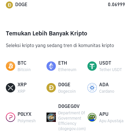
DOGE
0.06999
Temukan Lebih Banyak Kripto
Seleksi kripto yang sedang tren di komunitas kripto
BTC
ETH
USDT
Bitcoin
Ethereum
Tether USDT
XRP
DOGE
ADA
XRP
Dogecoin
Cardano
DOGEGOV
Department Of
POLYX
APU
Government
Polymesh
Apu Apustaja
Efficiency
(dogegov.com)