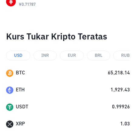
¥
0.71787
Kurs Tukar Kripto Teratas
USD
INR
EUR
BRL
RUB
BTC
65,218.14
ETH
1,929.43
USDT
0.99926
XRP
1.03