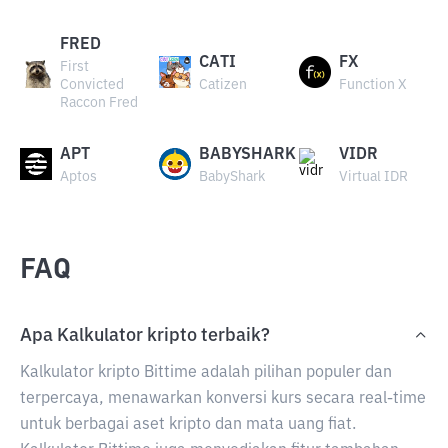
FRED
CATI
FX
First
Convicted
Catizen
Function X
Raccon Fred
APT
BABYSHARK
VIDR
Aptos
BabyShark
Virtual IDR
FAQ
Apa Kalkulator kripto terbaik?
Kalkulator kripto Bittime adalah pilihan populer dan
terpercaya, menawarkan konversi kurs secara real-time
untuk berbagai aset kripto dan mata uang fiat.