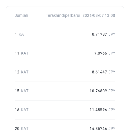
Jumlah
Terakhir diperbarui:
2026/08/07 13:00
1
KAT
0.71787
JPY
11
KAT
7.8966
JPY
12
KAT
8.61447
JPY
15
KAT
10.76809
JPY
16
KAT
11.48596
JPY
20
KAT
14.35746
JPY