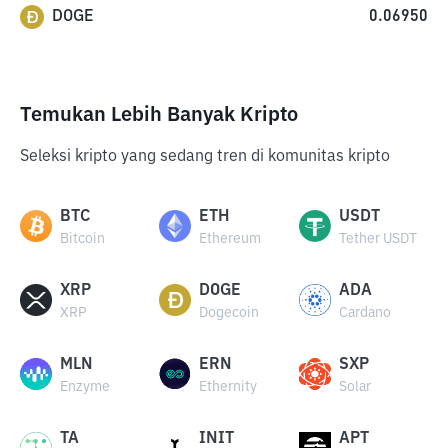
DOGE
0.06950
Temukan Lebih Banyak Kripto
Seleksi kripto yang sedang tren di komunitas kripto
BTC
ETH
USDT
Bitcoin
Ethereum
Tether USDT
XRP
DOGE
ADA
XRP
Dogecoin
Cardano
MLN
ERN
SXP
Enzyme
Ethernity
Solar
TA
INIT
APT