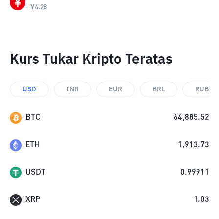
¥
4.28
Kurs Tukar Kripto Teratas
USD
INR
EUR
BRL
RUB
BTC
64,885.52
ETH
1,913.73
USDT
0.99911
XRP
1.03