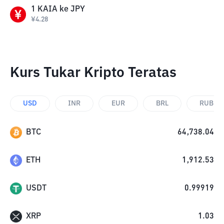
1
KAIA
ke
JPY
¥
4.28
Kurs Tukar Kripto Teratas
USD
INR
EUR
BRL
RUB
BTC
64,738.04
ETH
1,912.53
USDT
0.99919
XRP
1.03