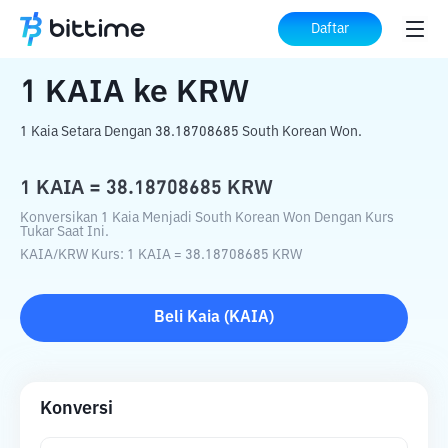
Beranda
Konverter Kripto
KAIA
ke
KRW
Daftar
1
KAIA
ke
KRW
1 Kaia Setara Dengan 38.18708685 South Korean Won.
1
KAIA
=
38.18708685
KRW
Konversikan 1 Kaia Menjadi South Korean Won Dengan Kurs
Tukar Saat Ini.
KAIA
/
KRW
Kurs
: 1
KAIA
=
38.18708685
KRW
Beli
Kaia
(
KAIA
)
Konversi