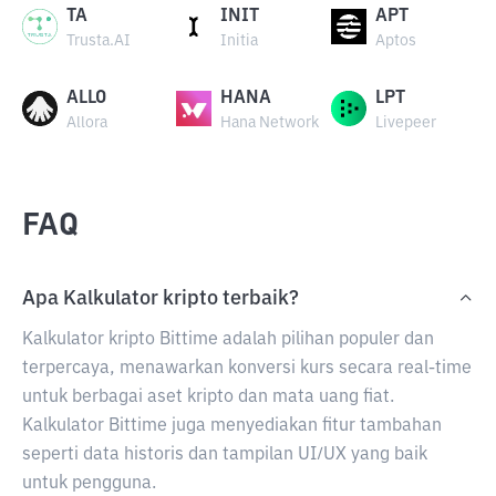
TA
INIT
APT
Trusta.AI
Initia
Aptos
ALLO
HANA
LPT
Allora
Hana Network
Livepeer
FAQ
Apa Kalkulator kripto terbaik?
Kalkulator kripto Bittime adalah pilihan populer dan
terpercaya, menawarkan konversi kurs secara real-time
untuk berbagai aset kripto dan mata uang fiat.
Kalkulator Bittime juga menyediakan fitur tambahan
seperti data historis dan tampilan UI/UX yang baik
untuk pengguna.