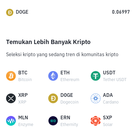
DOGE
0.06997
Temukan Lebih Banyak Kripto
Seleksi kripto yang sedang tren di komunitas kripto
BTC
ETH
USDT
Bitcoin
Ethereum
Tether USDT
XRP
DOGE
ADA
XRP
Dogecoin
Cardano
MLN
ERN
SXP
Enzyme
Ethernity
Solar