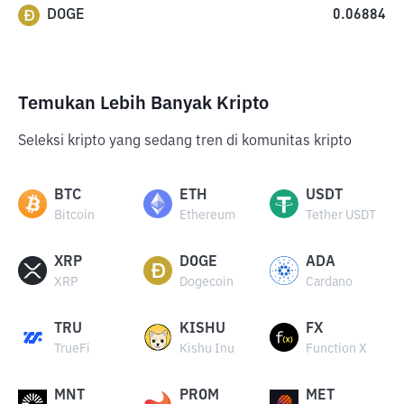
DOGE
0.06884
Temukan Lebih Banyak Kripto
Seleksi kripto yang sedang tren di komunitas kripto
BTC
ETH
USDT
Bitcoin
Ethereum
Tether USDT
XRP
DOGE
ADA
XRP
Dogecoin
Cardano
TRU
KISHU
FX
TrueFi
Kishu Inu
Function X
MNT
PROM
MET