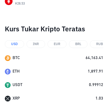
¥
28.53
Kurs Tukar Kripto Teratas
USD
INR
EUR
BRL
RUB
BTC
64,163.41
ETH
1,897.91
USDT
0.99912
XRP
1.03