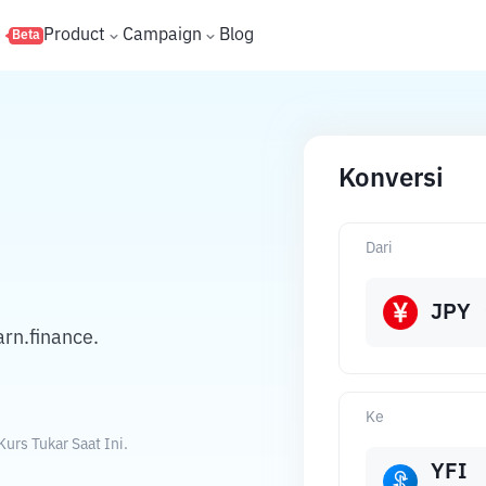
s
Product
Campaign
Blog
Beta
Konversi
Dari
JPY
rn.finance.
Ke
urs Tukar Saat Ini.
YFI