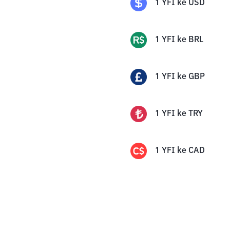
1
YFI
ke
USD
1
YFI
ke
BRL
1
YFI
ke
GBP
1
YFI
ke
TRY
1
YFI
ke
CAD