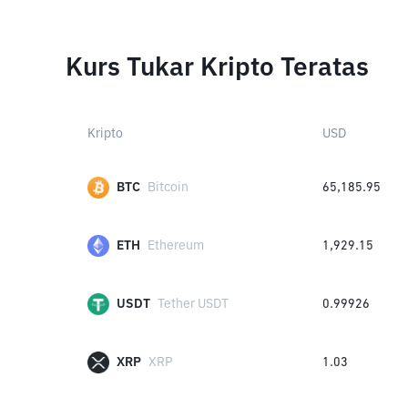
Kurs Tukar Kripto Teratas
Kripto
USD
BTC
Bitcoin
65,185.95
ETH
Ethereum
1,929.15
USDT
Tether USDT
0.99926
XRP
XRP
1.03