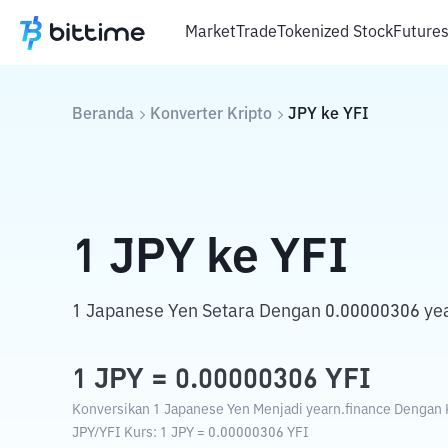
Market
Trade
Tokenized Stock
Future
Beranda
Konverter Kripto
JPY
ke
YFI
1
JPY
ke
YFI
1 Japanese Yen Setara Dengan 0.00000306 yea
1
JPY
=
0.00000306
YFI
Konversikan 1 Japanese Yen Menjadi yearn.finance Dengan K
JPY
/
YFI
Kurs
: 1
JPY
=
0.00000306
YFI