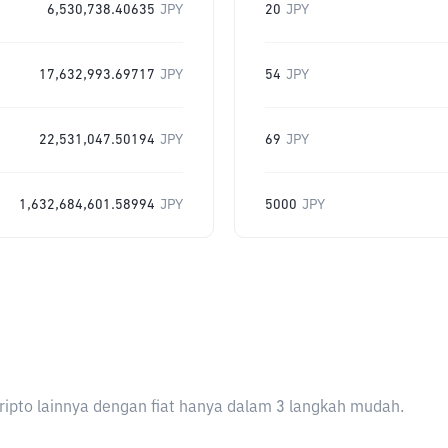
6,530,738.40635
JPY
20
JPY
17,632,993.69717
JPY
54
JPY
22,531,047.50194
JPY
69
JPY
1,632,684,601.58994
JPY
5000
JPY
ripto lainnya dengan fiat hanya dalam 3 langkah mudah.