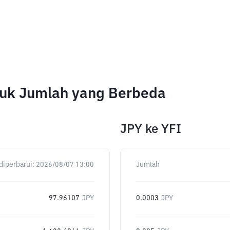
ntuk Jumlah yang Berbeda
JPY
ke
YFI
diperbarui:
2026/08/07 13:00
Jumlah
97.96107
JPY
0.0003
JPY