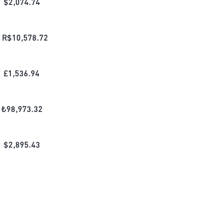
$
2,074.74
R$
10,578.72
£
1,536.94
₺
98,973.32
$
2,895.43