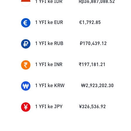
1
YFI
ke
IDR
Rp
36,887,088.52
1
YFI
ke
EUR
€
1,792.85
1
YFI
ke
RUB
₽
170,439.12
1
YFI
ke
INR
₹
197,181.21
1
YFI
ke
KRW
₩
2,923,202.30
1
YFI
ke
JPY
¥
326,536.92