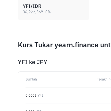
YFI/IDR
36,922,369
0
%
Kurs Tukar yearn.finance u
YFI
ke
JPY
Jumlah
Terakhir 
0.0003
YFI