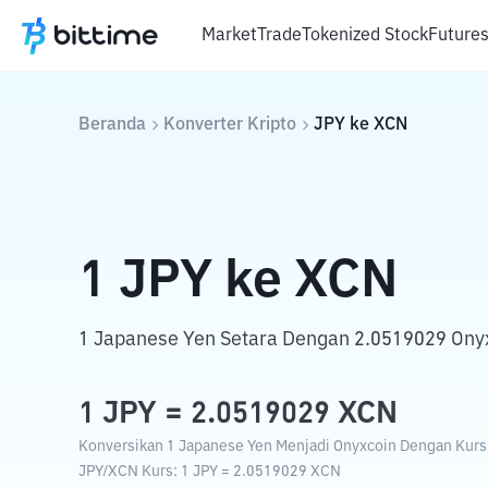
Market
Trade
Tokenized Stock
Future
Beranda
Konverter Kripto
JPY
ke
XCN
1
JPY
ke
XCN
1 Japanese Yen Setara Dengan 2.0519029 Ony
1
JPY
=
2.0519029
XCN
Konversikan 1 Japanese Yen Menjadi Onyxcoin Dengan Kurs T
JPY
/
XCN
Kurs
: 1
JPY
=
2.0519029
XCN