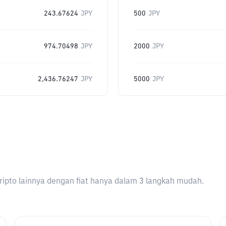
243.67624
JPY
500
JPY
974.70498
JPY
2000
JPY
2,436.76247
JPY
5000
JPY
ripto lainnya dengan fiat hanya dalam 3 langkah mudah.