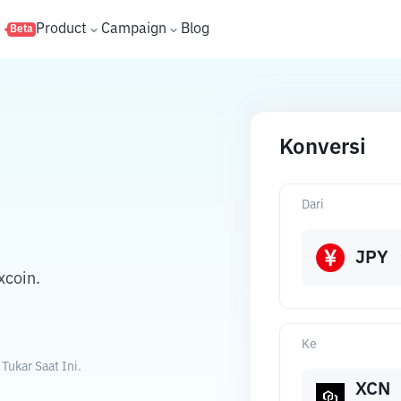
s
Product
Campaign
Blog
Beta
Konversi
Dari
JPY
xcoin.
Ke
ukar Saat Ini.
XCN