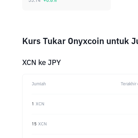
55.14
+
0.6
%
Kurs Tukar Onyxcoin untuk 
XCN
ke
JPY
Jumlah
Terakhir 
1
XCN
15
XCN