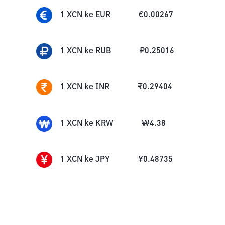
1
XCN
ke
EUR
€
0.00267
1
XCN
ke
RUB
₽
0.25016
1
XCN
ke
INR
₹
0.29404
1
XCN
ke
KRW
₩
4.38
1
XCN
ke
JPY
¥
0.48735