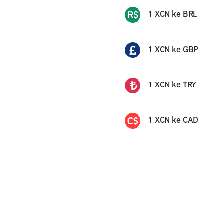
1
XCN
ke
BRL
1
XCN
ke
GBP
1
XCN
ke
TRY
1
XCN
ke
CAD