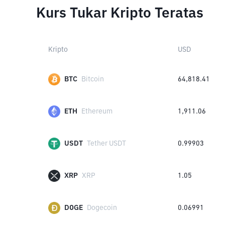
Kurs Tukar Kripto Teratas
Kripto
USD
BTC
Bitcoin
64,818.41
ETH
Ethereum
1,911.06
USDT
Tether USDT
0.99903
XRP
XRP
1.05
DOGE
Dogecoin
0.06991