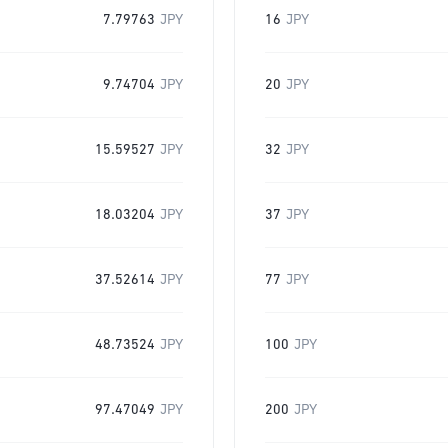
7.79763
JPY
16
JPY
9.74704
JPY
20
JPY
15.59527
JPY
32
JPY
18.03204
JPY
37
JPY
37.52614
JPY
77
JPY
48.73524
JPY
100
JPY
97.47049
JPY
200
JPY