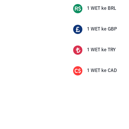
1
WET
ke
BRL
1
WET
ke
GBP
1
WET
ke
TRY
1
WET
ke
CAD