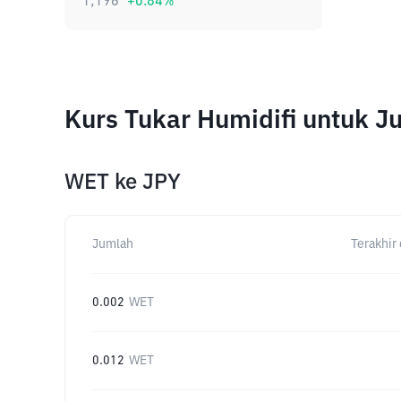
1,196
+
0.84
%
Kurs Tukar Humidifi untuk 
WET
ke
JPY
Jumlah
Terakhir 
0.002
WET
0.012
WET