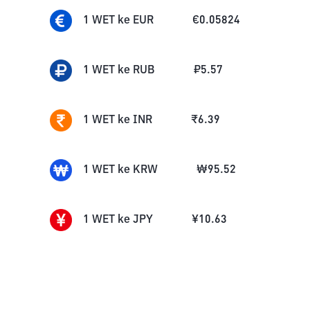
1
WET
ke
EUR
€
0.05824
1
WET
ke
RUB
₽
5.57
1
WET
ke
INR
₹
6.39
1
WET
ke
KRW
₩
95.52
1
WET
ke
JPY
¥
10.63