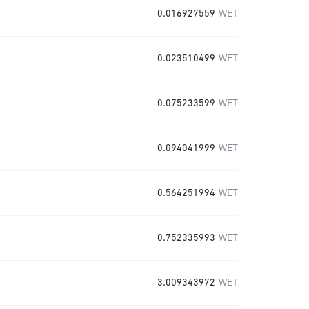
0.016927559
WET
0.023510499
WET
0.075233599
WET
0.094041999
WET
0.564251994
WET
0.752335993
WET
3.009343972
WET