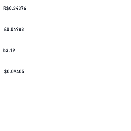
R$
0.34376
£
0.04988
₺
3.19
$
0.09405