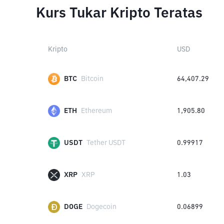
Kurs Tukar Kripto Teratas
Kripto
USD
BTC
Bitcoin
64,407.29
ETH
Ethereum
1,905.80
USDT
Tether USDT
0.99917
XRP
XRP
1.03
DOGE
Dogecoin
0.06899