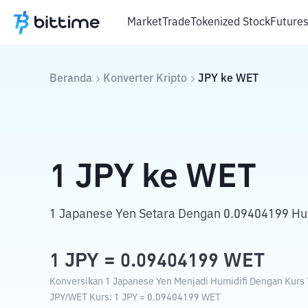
Market
Trade
Tokenized Stock
Future
Beranda
Konverter Kripto
JPY
ke
WET
1
JPY
ke
WET
1 Japanese Yen Setara Dengan 0.09404199 Hum
1
JPY
=
0.09404199
WET
Konversikan 1 Japanese Yen Menjadi Humidifi Dengan Kurs T
JPY
/
WET
Kurs
: 1
JPY
=
0.09404199
WET