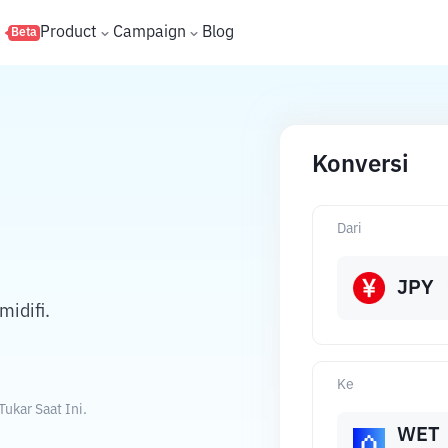
s
Product
Campaign
Blog
Beta
Konversi
Dari
JPY
idifi.
Ke
ukar Saat Ini.
WET