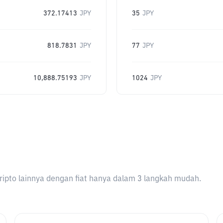
372.17413
JPY
35
JPY
818.7831
JPY
77
JPY
10,888.75193
JPY
1024
JPY
ripto lainnya dengan fiat hanya dalam 3 langkah mudah.