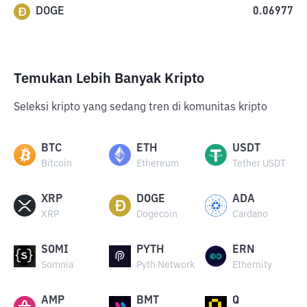
DOGE
0.06977
Temukan Lebih Banyak Kripto
Seleksi kripto yang sedang tren di komunitas kripto
BTC
ETH
USDT
Bitcoin
Ethereum
Tether USDT
XRP
DOGE
ADA
XRP
Dogecoin
Cardano
SOMI
PYTH
ERN
Somnia
Pyth Network
Ethernity
AMP
BMT
Q