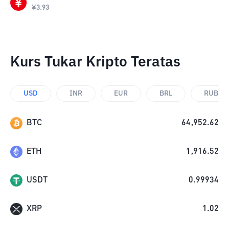
¥
3.93
Kurs Tukar Kripto Teratas
USD
INR
EUR
BRL
RUB
BTC
64,952.62
ETH
1,916.52
USDT
0.99934
XRP
1.02