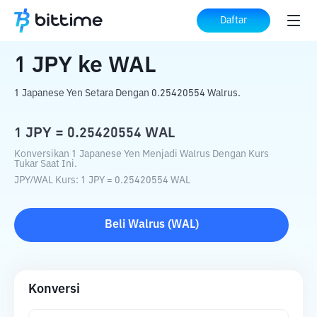
Beranda
Konverter Kripto
JPY
ke
WAL
Daftar
1
JPY
ke
WAL
1 Japanese Yen Setara Dengan 0.25420554 Walrus.
1
JPY
=
0.25420554
WAL
Konversikan 1 Japanese Yen Menjadi Walrus Dengan Kurs
Tukar Saat Ini.
JPY
/
WAL
Kurs
: 1
JPY
=
0.25420554
WAL
Beli
Walrus
(
WAL
)
Konversi