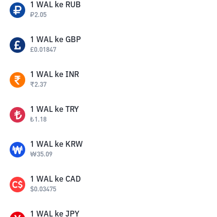
1
WAL
ke
RUB
₽
2.05
1
WAL
ke
GBP
£
0.01847
1
WAL
ke
INR
₹
2.37
1
WAL
ke
TRY
₺
1.18
1
WAL
ke
KRW
₩
35.09
1
WAL
ke
CAD
$
0.03475
1
WAL
ke
JPY