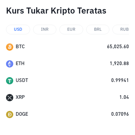
Kurs Tukar Kripto Teratas
USD
INR
EUR
BRL
RUB
BTC
65,025.60
ETH
1,920.88
USDT
0.99941
XRP
1.04
DOGE
0.07096