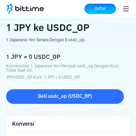
Beranda
Konverter Kripto
JPY
ke
USDC_OP
Daftar
1
JPY
ke
USDC_OP
1 Japanese Yen Setara Dengan 0 usdc_op.
1
JPY
=
0
USDC_OP
Konversikan 1 Japanese Yen Menjadi usdc_op Dengan Kurs
Tukar Saat Ini.
JPY
/
USDC_OP
Kurs
: 1
JPY
=
0
USDC_OP
Beli
usdc_op
(
USDC_OP
)
Konversi