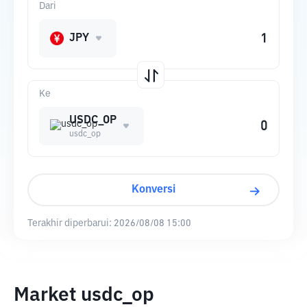
Dari
JPY
Ke
USDC_OP
usdc_op
Konversi
Terakhir diperbarui:
2026/08/08 15:00
Market usdc_op