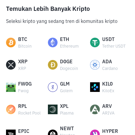
Temukan Lebih Banyak Kripto
Seleksi kripto yang sedang tren di komunitas kripto
BTC
ETH
USDT
Bitcoin
Ethereum
Tether USDT
XRP
DOGE
ADA
XRP
Dogecoin
Cardano
FWOG
GLM
KILO
Fwog
Golem
KiloEx
RPL
XPL
ARV
Rocket Pool
Plasma
ARIVA
NEWT
EPIC
HYPER