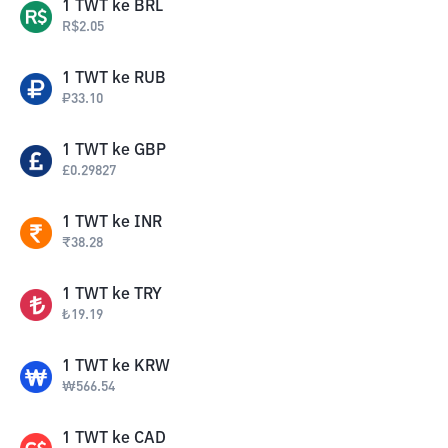
1
TWT
ke
BRL
R$
2.05
1
TWT
ke
RUB
₽
33.10
1
TWT
ke
GBP
£
0.29827
1
TWT
ke
INR
₹
38.28
1
TWT
ke
TRY
₺
19.19
1
TWT
ke
KRW
₩
566.54
1
TWT
ke
CAD