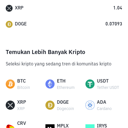
XRP
1.04
DOGE
0.07093
Temukan Lebih Banyak Kripto
Seleksi kripto yang sedang tren di komunitas kripto
BTC
ETH
USDT
Bitcoin
Ethereum
Tether USDT
XRP
DOGE
ADA
XRP
Dogecoin
Cardano
CRV
MPLX
IRYS