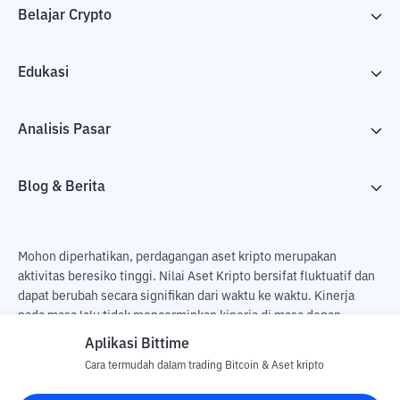
Belajar Crypto
Edukasi
Analisis Pasar
Blog & Berita
Mohon diperhatikan, perdagangan aset kripto merupakan
aktivitas beresiko tinggi. Nilai Aset Kripto bersifat fluktuatif dan
dapat berubah secara signifikan dari waktu ke waktu. Kinerja
pada masa lalu tidak mencerminkan kinerja di masa depan.
Terdapat risiko kehilangan sebagai dampak dari membeli dan
Aplikasi Bittime
menjual aset kripto dan sepenuhnya keputusan independen dari
Cara termudah dalam trading Bitcoin & Aset kripto
pengguna. PT Utama Aset Digital Indonesia (Bittime) tidak
bertanggung jawab atas perubahan fluktuasi dari nilai tukar Aset