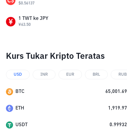
$
0.56137
1
TWT
ke
JPY
¥
63.50
Kurs Tukar Kripto Teratas
USD
INR
EUR
BRL
RUB
BTC
65,001.69
ETH
1,919.97
USDT
0.99932