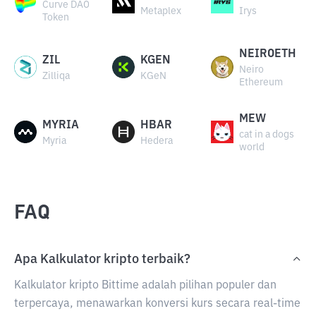
Curve DAO
Metaplex
Irys
Token
NEIROETH
ZIL
KGEN
Neiro
Zilliqa
KGeN
Ethereum
MEW
MYRIA
HBAR
cat in a dogs
Myria
Hedera
world
FAQ
Apa Kalkulator kripto terbaik?
Kalkulator kripto Bittime adalah pilihan populer dan
terpercaya, menawarkan konversi kurs secara real-time