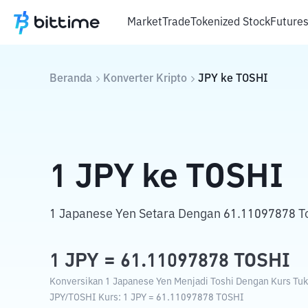
Market
Trade
Tokenized Stock
Future
Beranda
Konverter Kripto
JPY
ke
TOSHI
1
JPY
ke
TOSHI
1 Japanese Yen Setara Dengan 61.11097878 To
1
JPY
=
61.11097878
TOSHI
Konversikan 1 Japanese Yen Menjadi Toshi Dengan Kurs Tuka
JPY
/
TOSHI
Kurs
: 1
JPY
=
61.11097878
TOSHI