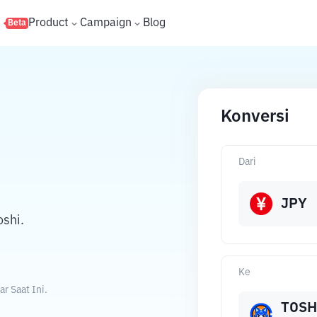
s
Product
Campaign
Blog
Beta
Konversi
Dari
JPY
shi.
Ke
r Saat Ini.
TOSH