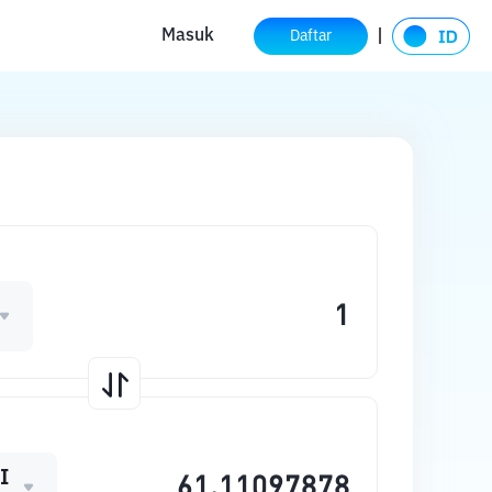
Masuk
Daftar
I