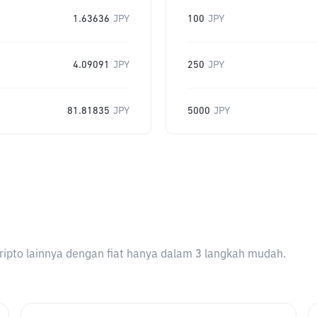
1.63636
JPY
100
JPY
4.09091
JPY
250
JPY
81.81835
JPY
5000
JPY
ripto lainnya dengan fiat hanya dalam 3 langkah mudah.