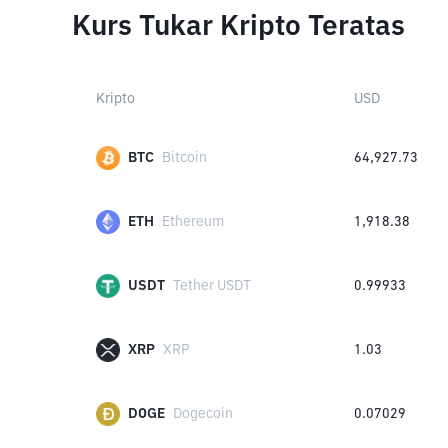
Kurs Tukar Kripto Teratas
Kripto
USD
BTC
Bitcoin
64,927.73
ETH
Ethereum
1,918.38
USDT
Tether USDT
0.99933
XRP
XRP
1.03
DOGE
Dogecoin
0.07029