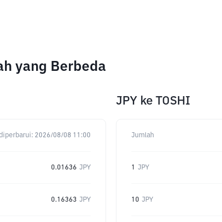
lah yang Berbeda
JPY
ke
TOSHI
diperbarui:
2026/08/08 11:00
Jumlah
0.01636
JPY
1
JPY
0.16363
JPY
10
JPY