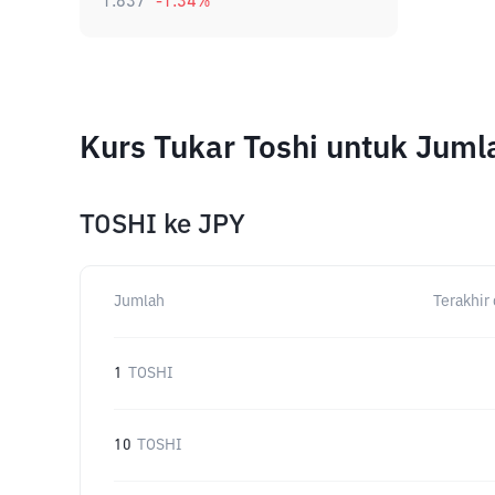
1.837
-1.34
%
Kurs Tukar Toshi untuk Jum
TOSHI
ke
JPY
Jumlah
Terakhir 
1
TOSHI
10
TOSHI