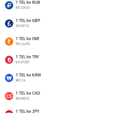
1
TEL
ke
RUB
₽
0.12516
1
TEL
ke
GBP
£
0.00112
1
TEL
ke
INR
₹
0.14475
1
TEL
ke
TRY
₺
0.07257
1
TEL
ke
KRW
₩
2.14
1
TEL
ke
CAD
$
0.00212
1
TEL
ke
JPY