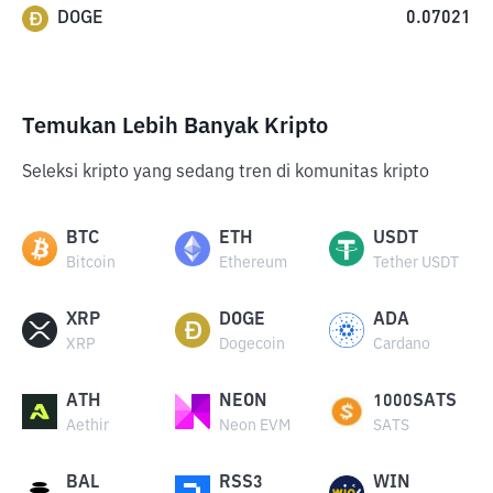
DOGE
0.07021
Temukan Lebih Banyak Kripto
Seleksi kripto yang sedang tren di komunitas kripto
BTC
ETH
USDT
Bitcoin
Ethereum
Tether USDT
XRP
DOGE
ADA
XRP
Dogecoin
Cardano
ATH
NEON
1000SATS
Aethir
Neon EVM
SATS
BAL
RSS3
WIN