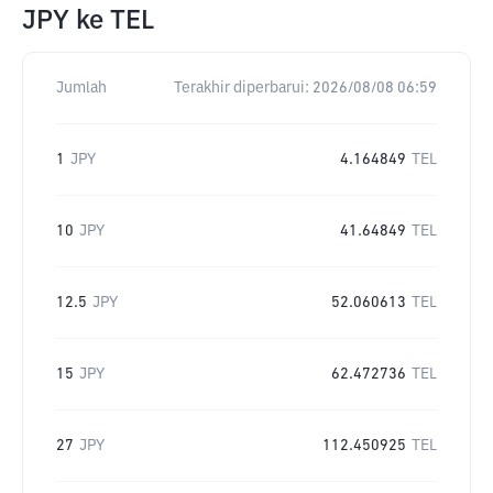
JPY
ke
TEL
Jumlah
Terakhir diperbarui:
2026/08/08 06:59
1
JPY
4.164849
TEL
10
JPY
41.64849
TEL
12.5
JPY
52.060613
TEL
15
JPY
62.472736
TEL
27
JPY
112.450925
TEL