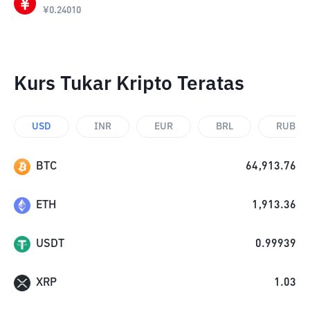
¥
0.24010
Kurs Tukar Kripto Teratas
USD
INR
EUR
BRL
RUB
BTC
64,913.76
ETH
1,913.36
USDT
0.99939
XRP
1.03