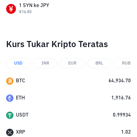
1
SYN
ke
JPY
¥
16.83
Kurs Tukar Kripto Teratas
USD
INR
EUR
BRL
RUB
BTC
64,934.70
ETH
1,916.76
USDT
0.99934
XRP
1.02