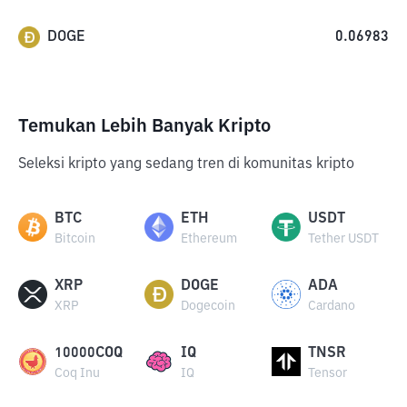
DOGE
0.06983
Temukan Lebih Banyak Kripto
Seleksi kripto yang sedang tren di komunitas kripto
BTC
ETH
USDT
Bitcoin
Ethereum
Tether USDT
XRP
DOGE
ADA
XRP
Dogecoin
Cardano
10000COQ
IQ
TNSR
Coq Inu
IQ
Tensor