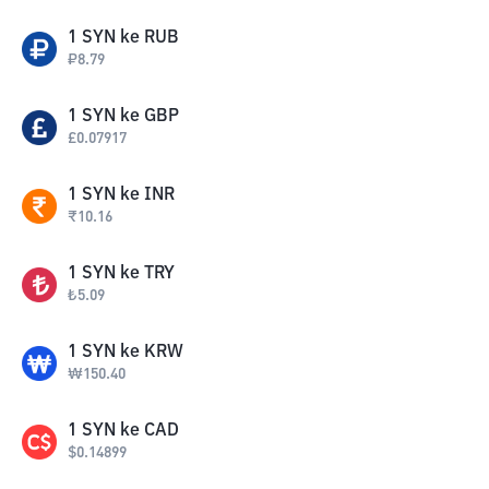
1
SYN
ke
RUB
₽
8.79
1
SYN
ke
GBP
£
0.07917
1
SYN
ke
INR
₹
10.16
1
SYN
ke
TRY
₺
5.09
1
SYN
ke
KRW
₩
150.40
1
SYN
ke
CAD
$
0.14899