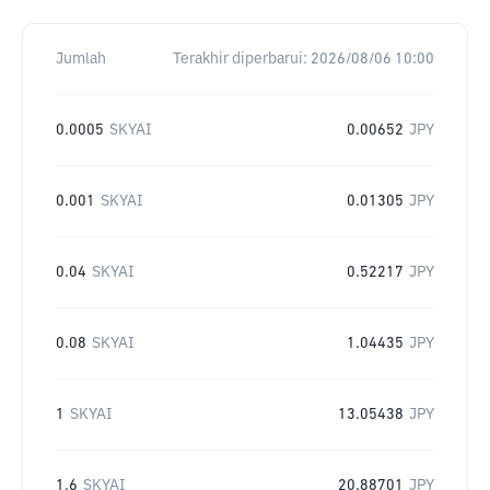
Jumlah
Terakhir diperbarui:
2026/08/06 10:00
0.0005
SKYAI
0.00652
JPY
0.001
SKYAI
0.01305
JPY
0.04
SKYAI
0.52217
JPY
0.08
SKYAI
1.04435
JPY
1
SKYAI
13.05438
JPY
1.6
SKYAI
20.88701
JPY