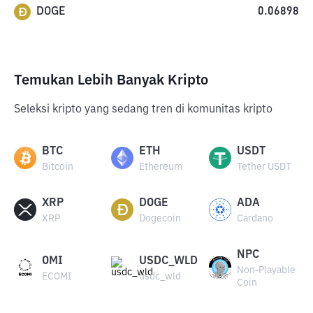
DOGE
0.06898
Temukan Lebih Banyak Kripto
Seleksi kripto yang sedang tren di komunitas kripto
BTC
ETH
USDT
Bitcoin
Ethereum
Tether USDT
XRP
DOGE
ADA
XRP
Dogecoin
Cardano
NPC
OMI
USDC_WLD
Non-Playable
ECOMI
usdc_wld
Coin