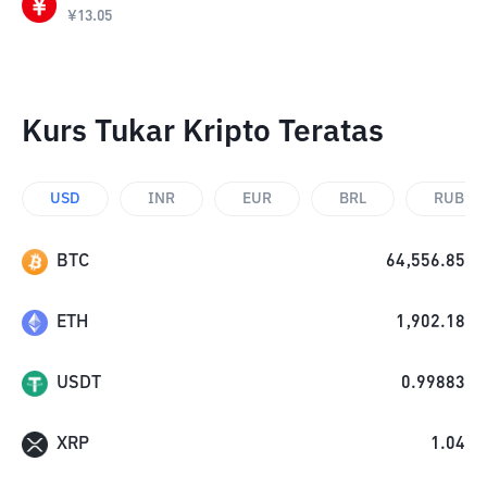
¥
13.05
Kurs Tukar Kripto Teratas
USD
INR
EUR
BRL
RUB
BTC
64,556.85
ETH
1,902.18
USDT
0.99883
XRP
1.04