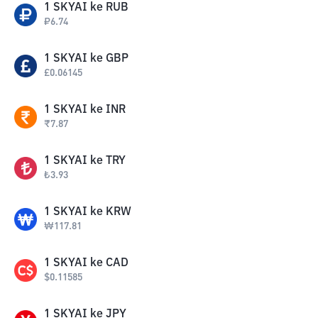
1
SKYAI
ke
RUB
₽
6.74
1
SKYAI
ke
GBP
£
0.06145
1
SKYAI
ke
INR
₹
7.87
1
SKYAI
ke
TRY
₺
3.93
1
SKYAI
ke
KRW
₩
117.81
1
SKYAI
ke
CAD
$
0.11585
1
SKYAI
ke
JPY