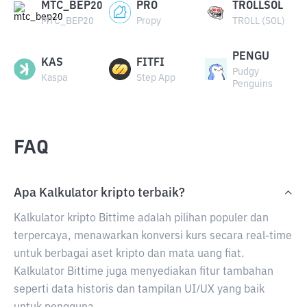
MTC_BEP20
PRO
TROLLSOL
MTC_BEP20
Propy
TROLL (SOL)
PENGU
KAS
FITFI
Pudgy
Kaspa
Step App
Penguins
FAQ
Apa Kalkulator kripto terbaik?
Kalkulator kripto Bittime adalah pilihan populer dan
terpercaya, menawarkan konversi kurs secara real-time
untuk berbagai aset kripto dan mata uang fiat.
Kalkulator Bittime juga menyediakan fitur tambahan
seperti data historis dan tampilan UI/UX yang baik