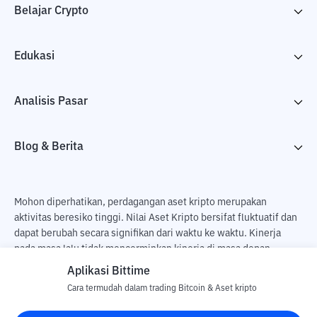
Belajar Crypto
Edukasi
Analisis Pasar
Blog & Berita
Mohon diperhatikan, perdagangan aset kripto merupakan
aktivitas beresiko tinggi. Nilai Aset Kripto bersifat fluktuatif dan
dapat berubah secara signifikan dari waktu ke waktu. Kinerja
pada masa lalu tidak mencerminkan kinerja di masa depan.
Terdapat risiko kehilangan sebagai dampak dari membeli dan
Aplikasi Bittime
menjual aset kripto dan sepenuhnya keputusan independen dari
Cara termudah dalam trading Bitcoin & Aset kripto
pengguna. PT Utama Aset Digital Indonesia (Bittime) tidak
bertanggung jawab atas perubahan fluktuasi dari nilai tukar Aset