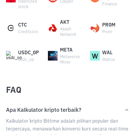
tokenized
Casper
Finance
stock
AKT
CTC
PROM
Akash
Creditcoin
Prom
Network
META
USDC_OP
WAL
Metaverse
usdc_op
Walrus
Miner
FAQ
Apa Kalkulator kripto terbaik?
Kalkulator kripto Bittime adalah pilihan populer dan
terpercaya, menawarkan konversi kurs secara real-time