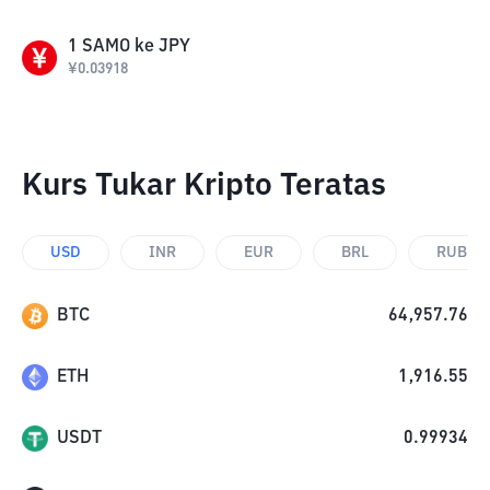
1
SAMO
ke
JPY
¥
0.03918
Kurs Tukar Kripto Teratas
USD
INR
EUR
BRL
RUB
BTC
64,957.76
ETH
1,916.55
USDT
0.99934