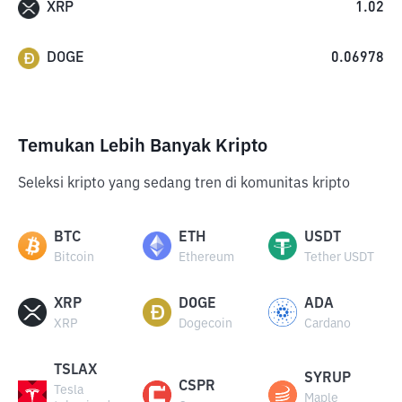
XRP
1.02
DOGE
0.06978
Temukan Lebih Banyak Kripto
Seleksi kripto yang sedang tren di komunitas kripto
BTC
ETH
USDT
Bitcoin
Ethereum
Tether USDT
XRP
DOGE
ADA
XRP
Dogecoin
Cardano
TSLAX
SYRUP
CSPR
Tesla
Maple