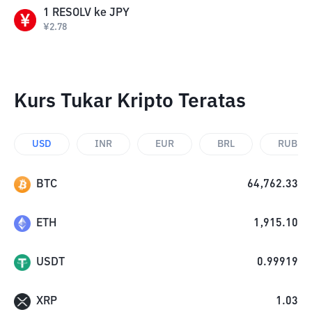
1
RESOLV
ke
JPY
¥
2.78
Kurs Tukar Kripto Teratas
USD
INR
EUR
BRL
RUB
BTC
64,762.33
ETH
1,915.10
USDT
0.99919
XRP
1.03