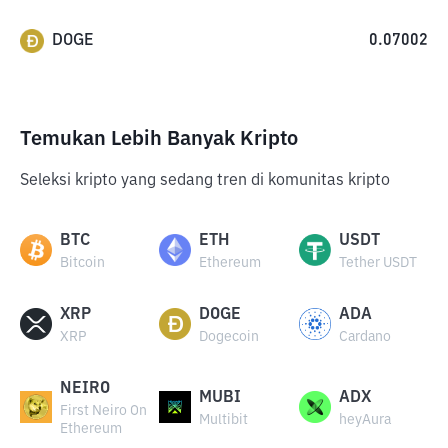
DOGE
0.07002
Temukan Lebih Banyak Kripto
Seleksi kripto yang sedang tren di komunitas kripto
BTC
ETH
USDT
Bitcoin
Ethereum
Tether USDT
XRP
DOGE
ADA
XRP
Dogecoin
Cardano
NEIRO
MUBI
ADX
First Neiro On
Multibit
heyAura
Ethereum