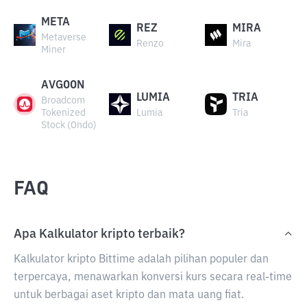
META
REZ
MIRA
Metaverse
Renzo
Mira
Miner
AVGOON
LUMIA
TRIA
Broadcom
Tokenized
Lumia
Tria
Stock (Ondo)
FAQ
Apa Kalkulator kripto terbaik?
Kalkulator kripto Bittime adalah pilihan populer dan
terpercaya, menawarkan konversi kurs secara real-time
untuk berbagai aset kripto dan mata uang fiat.